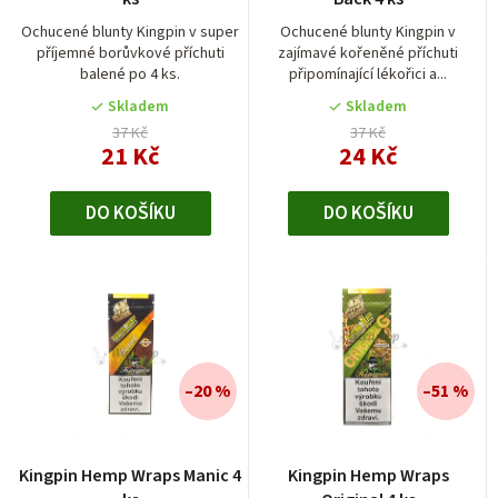
o
d
Ochucené blunty Kingpin v super
Ochucené blunty Kingpin v
d
příjemné borůvkové příchuti
zajímavé kořeněné příchuti
u
balené po 4 ks.
připomínající lékořici a...
u
k
Skladem
Skladem
k
t
37 Kč
37 Kč
t
21 Kč
24 Kč
ů
ů
DO KOŠÍKU
DO KOŠÍKU
–20 %
–51 %
Průměrné
Kingpin Hemp Wraps Manic 4
Kingpin Hemp Wraps
hodnocení