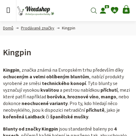
Přejít
na
Hledat
NÁ
obsah
KO
Domů
Prodávané značky
Kingpin
Kingpin
Kingpin
, značka známá na Evropském trhu především díky
ochuceným a velmi oblíbeným bluntům
, nabízí produkty
vyrobené ze směsi
technického konopí
. Tyto blunty se
vyznačují vysokou
kvalitou
a pestrou nabídkou
příchutí
, mezi
které patří například
borůvka
,
hroznové víno
,
mango
, nebo
dokonce
neochucené varianty
. Pro ty, kdo hledají něco
neobvyklého, jsou k dispozici netradiční
příchutě
, jako je
kořeněná Laidback
či
španělské mušky
.
Blunty od značky Kingpin
jsou standardně baleny po
4
kusech
, přičemž každé balení je navrženo tak, aby uchovalo