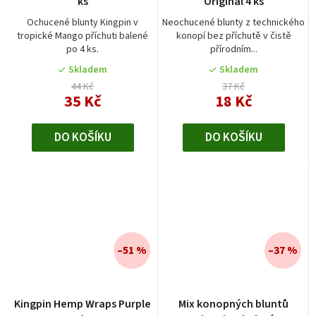
ks
Original 4 ks
produktu
je
Ochucené blunty Kingpin v
Neochucené blunty z technického
tropické Mango příchuti balené
konopí bez příchutě v čistě
5,0
po 4 ks.
přírodním...
z
5
Skladem
Skladem
hvězdiček.
44 Kč
37 Kč
35 Kč
18 Kč
DO KOŠÍKU
DO KOŠÍKU
–51 %
–37 %
Průměrné
Kingpin Hemp Wraps Purple
Mix konopných bluntů
hodnocení