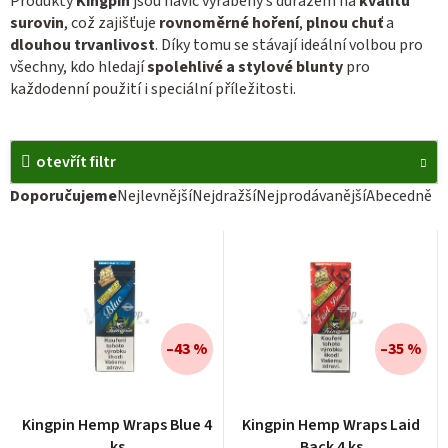
Produkty
Kingpin
jsou navíc vyráběny s důrazem na
kvalitu
surovin
, což zajišťuje
rovnoměrné hoření
,
plnou chuť
a
dlouhou trvanlivost
. Díky tomu se stávají ideální volbou pro
všechny, kdo hledají
spolehlivé a stylové blunty
pro
každodenní použití i speciální příležitosti.
otevřít filtr
Ř
Doporučujeme
Nejlevnější
Nejdražší
Nejprodávanější
Abecedně
a
V
z
ý
e
p
n
i
í
–43 %
–35 %
s
p
p
r
r
Kingpin Hemp Wraps Blue 4
Kingpin Hemp Wraps Laid
o
ks
Back 4 ks