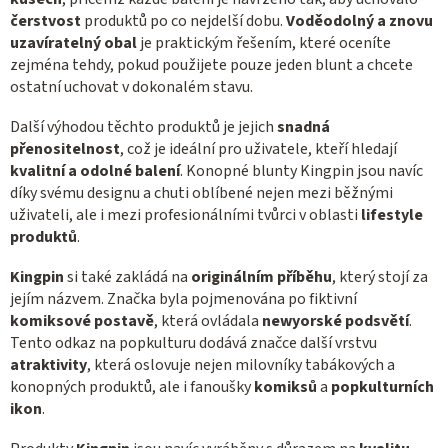
čerstvost
produktů po co nejdelší dobu.
Voděodolný a znovu
uzavíratelný obal
je praktickým řešením, které oceníte
zejména tehdy, pokud použijete pouze jeden blunt a chcete
ostatní uchovat v dokonalém stavu.
Další výhodou těchto produktů je jejich
snadná
přenositelnost
, což je ideální pro uživatele, kteří hledají
kvalitní a odolné balení
. Konopné blunty Kingpin jsou navíc
díky svému designu a chuti oblíbené nejen mezi běžnými
uživateli, ale i mezi profesionálními tvůrci v oblasti
lifestyle
produktů
.
Kingpin
si také zakládá na
originálním příběhu
, který stojí za
jejím názvem. Značka byla pojmenována po fiktivní
komiksové postavě
, která ovládala
newyorské podsvětí
.
Tento odkaz na popkulturu dodává značce další vrstvu
atraktivity
, která oslovuje nejen milovníky tabákových a
konopných produktů, ale i fanoušky
komiksů
a
popkulturních
ikon
.