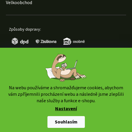
Velkoobchod
Způsoby dopravy:
Způsoby platby:
Na webu používáme a shromažďujeme cookies, abychom
vám zpříjemnili procházení webu a následně jsme zlepšili
naše služby a funkce e-shopu.
Nastavení
Copyright 2026
www.weedshop.cz
. Všechna práva
vyhrazena.
Upravit nastavení cookies
Souhlasím
Shoptet Premium
|
mime digital