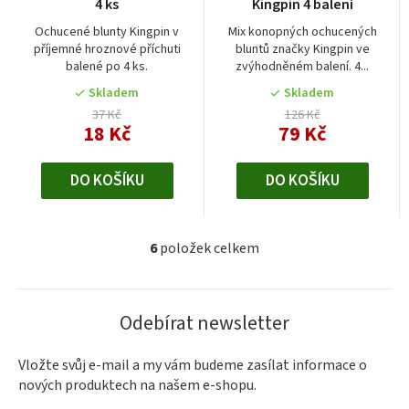
4 ks
Kingpin 4 balení
produktu
je
Ochucené blunty Kingpin v
Mix konopných ochucených
příjemné hroznové příchuti
bluntů značky Kingpin ve
5,0
balené po 4 ks.
zvýhodněném balení. 4...
z
5
Skladem
Skladem
hvězdiček.
37 Kč
126 Kč
18 Kč
79 Kč
DO KOŠÍKU
DO KOŠÍKU
6
položek celkem
O
v
l
Odebírat newsletter
á
d
a
Vložte svůj e-mail a my vám budeme zasílat informace o
nových produktech na našem e-shopu.
c