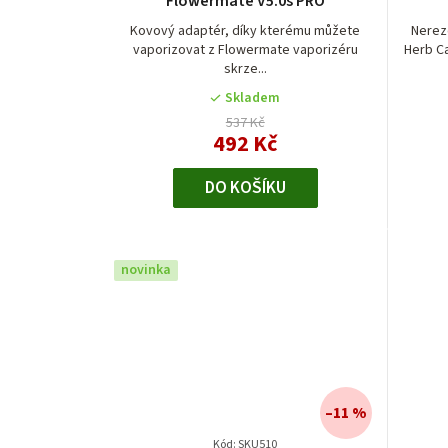
Flowermate V5.0s PRO
o
Kovový adaptér, díky kterému můžete
Nerez
d
vaporizovat z Flowermate vaporizéru
Herb C
skrze...
u
Skladem
537 Kč
k
492 Kč
t
DO KOŠÍKU
ů
novinka
–11 %
Kód:
SKU510