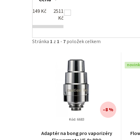
149
Kč
2511
Kč
Stránka
1
z
1
-
7
položek celkem
V
novin
ý
p
i
s
–8 %
p
Kód:
6683
r
Adaptér na bong pro vaporizéry
Flo