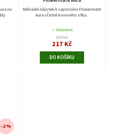
Flowermate Aura
ura na
Náhradní náústek k vaporizéru Flowermate
áty.
Aura včetně kovového sítka.
Skladem
237 Kč
217 Kč
DO KOŠÍKU
–2 %