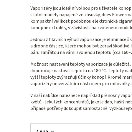
Vaporizéry jsou ideální volbou pro uživatele konop
stolní modely napájené ze zásuvky, dnes Flowermat
kompaktní velikost podobnou elektronické cigaretě,
konopné extrakty, v závislosti na zvoleném model
Jednou z hlavních výhod vaporizace je eliminace škod
a drobné částice, které mohou být zdraví škodlivé.
páru zahřátou na vámi zvolenou teplotu (cca 160–2
Možnost nastavení teploty vaporizace je důležitá, 
doporučuje nastavit teplotu na 180 °C. Teploty nad
vyšší teploty zvýrazňují účinky konopí. Kromě mari
vaporizéry univerzálním nástrojem pro milovníky 
V naší nabídce naleznete například přenosný vapo
květů i tekutých koncentrátů, jako je dab, hašiš n
případě potřeby dokoupit samostatně. Vyzkoušejte
Cena