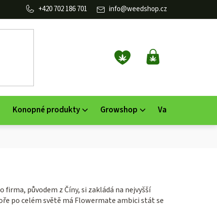
702 186 701
info
@
weedshop.cz
NÁKUPNÍ
KOŠÍK
Konopné produkty
Growshop
Vaporizéry
K
o firma, původem z Číny, si zakládá na nejvyšší
dpoře po celém světě má Flowermate ambici stát se