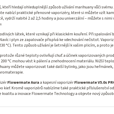
í, kteří hledají ohleduplnější způsob užívání marihuany vůči svému
e nabízí praktické přenosné vaporizéry, které si můžete vzít kamk
 vydrží nabité 2 až 2,5 hodiny a jsou univerzální – můžete s nimi
u.
livých látek, které vznikají při klasickém kouření. Při spalování b
 Navíc i plyn ze zapalovače přispívá ke vdechování nečistot. Vapor
30 °C). Tento způsob užívání je šetrnější k vašim plicím, a proto
protože různé teploty ovlivňují chuť a účinek vaporizovaných prod
 200 °C mohou vést k pálení a znehodnocení materiálu. Nižší teplot
huany můžete vaporizovat také další bylinky, jako jsou heřmánek, e
aromaterapie.
rizér
Flowermate Aura
a kapesní vaporizér
Flowermate V5.0s PR
ebo kief. Kromě vaporizérů nabízíme také praktické příslušenství 
 kvalitu a inovace Flowermate Technology a objevte nový způsob 