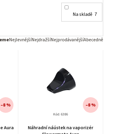
Na skladě
7
jeme
Nejlevnější
Nejdražší
Nejprodávanější
Abecedně
–8 %
–8 %
Kód:
6386
e Aura
Náhradní náústek na vaporizér