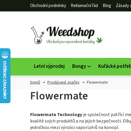
Přejít
Obchodní podmínky
Reklamační řád
Blog
Zásady 
na
obsah
Letní výprodej
Bongy
Kuřácké potře
Domů
Prodávané značky
Flowermate
Flowermate
Flowermate Technology
je společnost patřící me
kvalitě svých produktů a na jejich bezpečnosti. D
jedničkou mezi výrobci vaporizérů na konopí.