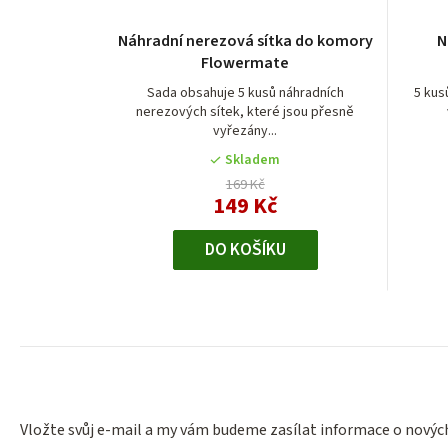
Náhradní nerezová sítka do komory
N
Flowermate
Sada obsahuje 5 kusů náhradních
5 kus
nerezových sítek, které jsou přesně
vyřezány...
Skladem
169 Kč
149 Kč
DO KOŠÍKU
Vložte svůj e-mail a my vám budeme zasílat informace o nový