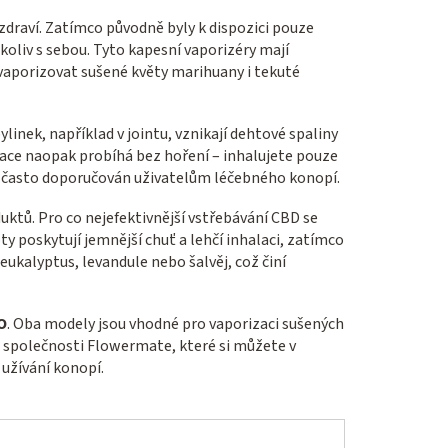
 zdraví. Zatímco původně byly k dispozici pouze
oliv s sebou. Tyto kapesní vaporizéry mají
 vaporizovat sušené květy marihuany i tekuté
ylinek, například v jointu, vznikají dehtové spaliny
izace naopak probíhá bez hoření – inhalujete pouze
 je často doporučován uživatelům léčebného konopí.
uktů. Pro co nejefektivnější vstřebávání CBD se
y poskytují jemnější chuť a lehčí inhalaci, zatímco
ukalyptus, levandule nebo šalvěj, což činí
O
. Oba modely jsou vhodné pro vaporizaci sušených
od společnosti Flowermate, které si můžete v
užívání konopí.