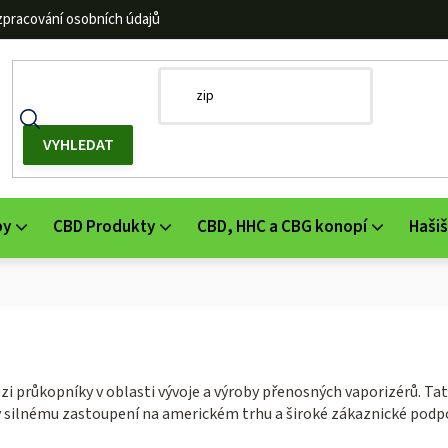
zpracování osobních údajů
by
CBD Produkty
CBD, HHC a CBG konopí
Hašiš
zi průkopníky v oblasti vývoje a výroby přenosných vaporizérů. Tat
íky silnému zastoupení na americkém trhu a široké zákaznické po