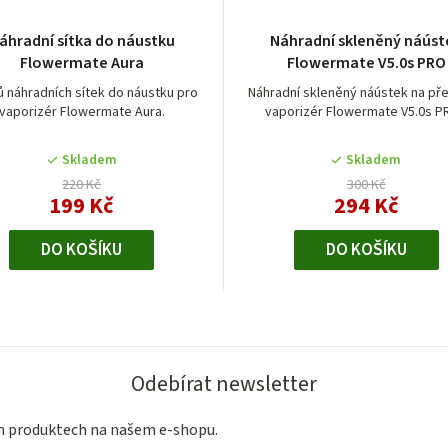
áhradní sítka do náustku
Náhradní skleněný náúst
Flowermate Aura
Flowermate V5.0s PRO
ů náhradních sítek do náustku pro
Náhradní skleněný náústek na př
vaporizér Flowermate Aura.
vaporizér Flowermate V5.0s P
Skladem
Skladem
220 Kč
300 Kč
199 Kč
294 Kč
DO KOŠÍKU
DO KOŠÍKU
O
v
l
Odebírat newsletter
á
ch produktech na našem e-shopu.
d