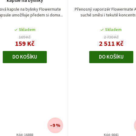
o
kapsle na bylinky
ová kapsle na bylinky Flowermate
Přenosný vaporizér Flowermate A
d
apsule umožňuje předem si doma...
suché směsi i tekuté koncentr
u
Skladem
Skladem
k
169 Kč
2 730 Kč
159 Kč
2 511 Kč
t
DO KOŠÍKU
DO KOŠÍKU
ů
–9 %
Kód:
16888
Kód:
6641