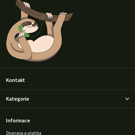
p
a
t
í
Kontakt
Kategorie
Informace
Doprava a platba