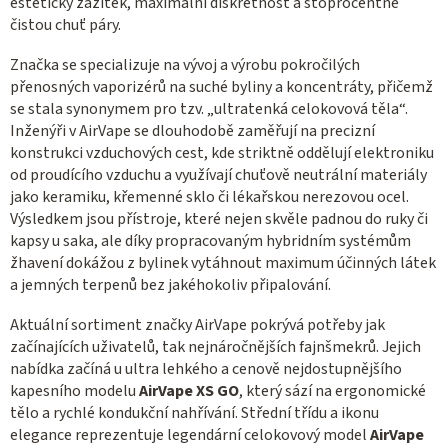
estetický zážitek, maximální diskrétnost a stoprocentně
čistou chuť páry.
Značka se specializuje na vývoj a výrobu pokročilých
přenosných vaporizérů na suché byliny a koncentráty, přičemž
se stala synonymem pro tzv. „ultratenká celokovová těla“.
Inženýři v AirVape se dlouhodobě zaměřují na precizní
konstrukci vzduchových cest, kde striktně oddělují elektroniku
od proudícího vzduchu a využívají chuťově neutrální materiály
jako keramiku, křemenné sklo či lékařskou nerezovou ocel.
Výsledkem jsou přístroje, které nejen skvěle padnou do ruky či
kapsy u saka, ale díky propracovaným hybridním systémům
žhavení dokážou z bylinek vytáhnout maximum účinných látek
a jemných terpenů bez jakéhokoliv připalování.
Aktuální sortiment značky AirVape pokrývá potřeby jak
začínajících uživatelů, tak nejnáročnějších fajnšmekrů. Jejich
nabídka začíná u ultra lehkého a cenově nejdostupnějšího
kapesního modelu
AirVape XS GO
, který sází na ergonomické
tělo a rychlé kondukční nahřívání. Střední třídu a ikonu
elegance reprezentuje legendární celokovový model
AirVape