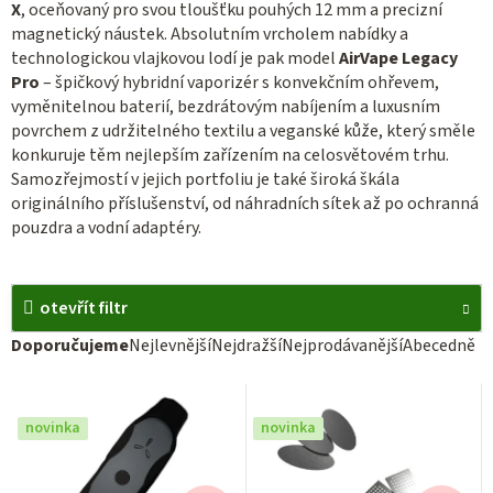
X
, oceňovaný pro svou tloušťku pouhých 12 mm a precizní
magnetický náustek. Absolutním vrcholem nabídky a
technologickou vlajkovou lodí je pak model
AirVape Legacy
Pro
– špičkový hybridní vaporizér s konvekčním ohřevem,
vyměnitelnou baterií, bezdrátovým nabíjením a luxusním
povrchem z udržitelného textilu a veganské kůže, který směle
konkuruje těm nejlepším zařízením na celosvětovém trhu.
Samozřejmostí v jejich portfoliu je také široká škála
originálního příslušenství, od náhradních sítek až po ochranná
pouzdra a vodní adaptéry.
otevřít filtr
Ř
Doporučujeme
Nejlevnější
Nejdražší
Nejprodávanější
Abecedně
a
V
z
ý
novinka
novinka
e
p
n