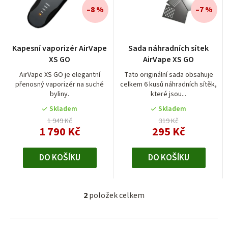
i
í
–8 %
–7 %
s
p
p
r
r
Kapesní vaporizér AirVape
Sada náhradních sítek
o
XS GO
AirVape XS GO
o
d
AirVape XS GO je elegantní
Tato originální sada obsahuje
d
přenosný vaporizér na suché
celkem 6 kusů náhradních sítěk,
u
byliny.
které jsou...
u
k
Skladem
Skladem
k
t
1 949 Kč
319 Kč
t
1 790 Kč
295 Kč
ů
ů
DO KOŠÍKU
DO KOŠÍKU
2
položek celkem
O
v
l