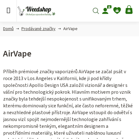
Přejít
na
Hledat
NÁ
obsah
KO
Domů
Prodávané značky
AirVape
AirVape
Příběh prémiové značky vaporizérů AirVape se začal psát v
roce 2013 v Los Angeles v Kalifornii, kde ji pod křídly
společnosti Apollo Design USA založil vizionář a designér s
vášní pro technologický pokrok. Hlavním motivem pro vznik
značky byla tehdejší nespokojenost s unifikovaným trhem,
kterému dominovaly sice funkční, ale často neforemné, těžké
a nevzhledné plastové přístroje. AirVape vstoupil do odvětví s
jasnou vizí: spojit nejmodernější technologie zahřívání s
nekompromisně tenkým, elegantním designem a
prvotřídními materiály, které uživateli nabídnou luxusní