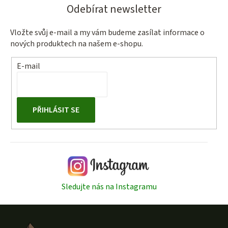
Odebírat newsletter
á
d
a
Vložte svůj e-mail a my vám budeme zasílat informace o
nových produktech na našem e-shopu.
c
í
E-mail
p
r
v
k
PŘIHLÁSIT SE
y
v
ý
p
i
s
Sledujte nás na Instagramu
u
Z
á