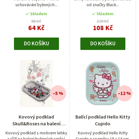
uchovávání bylinných...
od značky Black...
Skladem
Skladem
68 Kč
120 Kč
64 Kč
108 Kč
DO KOŠÍKU
DO KOŠÍKU
–5 %
–12 %
Průměrné
Kovový podklad
Balící podklad Hello Kitty
hodnocení
Skull&Roses na balení
Cupido
produktu
bylinných směsí
je
Kovový podklad s motivem lebky
Kovový podklad Hello Kitty
a růží na balení bylinných směsí.
Cupido o rozměru 18 x 14 cm.