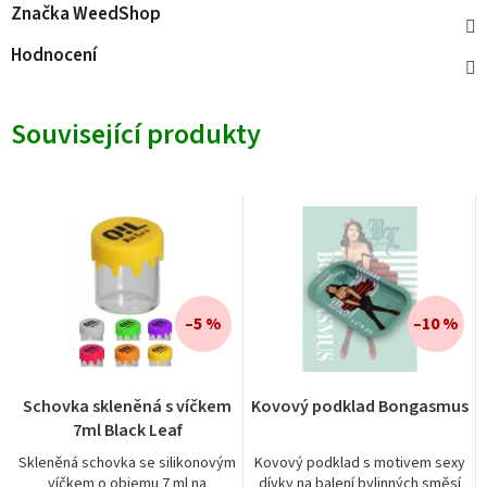
Značka
WeedShop
Hodnocení
Související produkty
–5 %
–10 %
Schovka skleněná s víčkem
Kovový podklad Bongasmus
7ml Black Leaf
Skleněná schovka se silikonovým
Kovový podklad s motivem sexy
víčkem o objemu 7 ml na
dívky na balení bylinných směsí