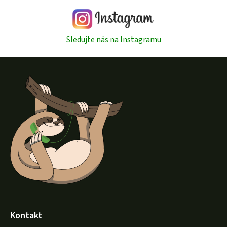
Sledujte nás na Instagramu
Z
á
p
a
t
í
Kontakt