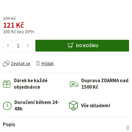
199 Kč
121 Kč
100 Kč bez DPH
Měrná cena:
DO KOŠÍKU
Zeptat se
Hlídat
Dárek ke každé
Doprava ZDARMA nad
objednávce
1500 Kč
Doručení během 24-
Vše skladem!
48h
Popis