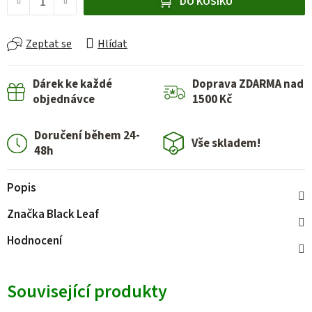
DO KOŠÍKU
Zeptat se
Hlídat
Dárek ke každé
Doprava ZDARMA nad
objednávce
1500 Kč
Doručení během 24-
Vše skladem!
48h
Popis
Značka
Black Leaf
Hodnocení
Související produkty