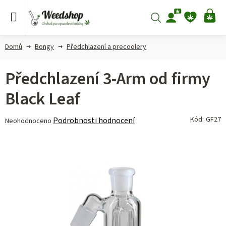
Přejít
na
Hledat
NÁ
obsah
KO
Domů
Bongy
Předchlazení a precoolery
Předchlazení 3-Arm od firmy
Black Leaf
Průměrné
Kód:
GF27
Podrobnosti hodnocení
Neohodnoceno
hodnocení
produktu
je
0,0
z 5
hvězdiček.