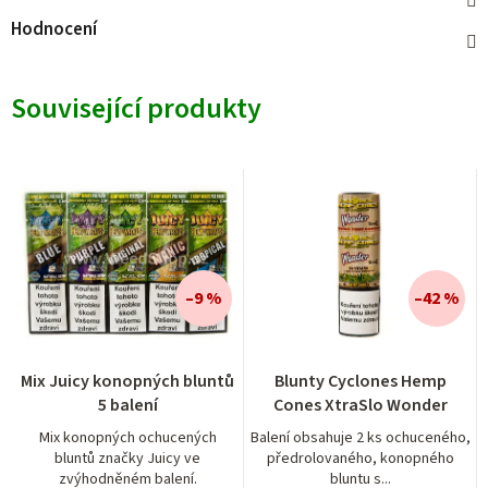
Hodnocení
Související produkty
–9 %
–42 %
Průměrné
Průměrné
Mix Juicy konopných bluntů
Blunty Cyclones Hemp
hodnocení
hodnocení
5 balení
Cones XtraSlo Wonder
produktu
produktu
je
je
Mix konopných ochucených
Balení obsahuje 2 ks ochuceného,
bluntů značky Juicy ve
předrolovaného, konopného
5,0
5,0
zvýhodněném balení.
bluntu s...
z
z