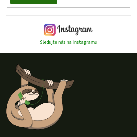
Sledujte nás na Instagramu
Z
á
p
a
t
í