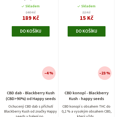
Skladem
Skladem
240 Kč
22 Kč
189 Kč
15 Kč
DO KOŠÍKU
DO KOŠÍKU
–4 %
–23 %
Průměrné
CBD dab - Blackberry Kush
CBD konopí - Blackberry
hodnocení
(CBD>90%) od Happy seeds
Kush - happy seeds
produktu
je
Ochucený CBD dab s příchutí
CBD konopí s obsahem THC do
Blackberry Kush od značky Happy
0,2 % a vysokým obsahem CBD,
4,0
seeds v balení po...
který vždy...