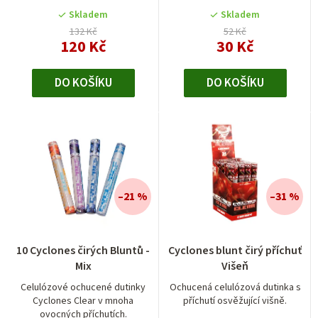
5
5
Skladem
Skladem
hvězdiček.
hvězdiček.
132 Kč
52 Kč
120 Kč
30 Kč
DO KOŠÍKU
DO KOŠÍKU
–21 %
–31 %
10 Cyclones čirých Bluntů -
Cyclones blunt čirý příchuť
Mix
Višeň
Celulózové ochucené dutinky
Ochucená celulózová dutinka s
Cyclones Clear v mnoha
příchutí osvěžující višně.
ovocných příchutích.