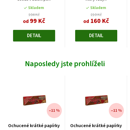
z
5
Skladem
Skladem
hvězdiček.
104 Kč
210 Kč
99 Kč
160 Kč
od
od
DETAIL
DETAIL
Naposledy jste prohlíželi
–11 %
–11 %
Ochucené krátké papírky
Ochucené krátké papírky