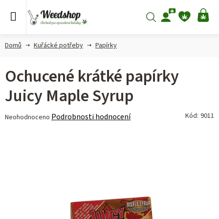
Přejít
na
Hledat
NÁ
obsah
KO
Domů
Kuřácké potřeby
Papírky
Ochucené krátké papírky
Juicy Maple Syrup
Průměrné
Kód:
9011
Podrobnosti hodnocení
Neohodnoceno
hodnocení
produktu
je
0,0
z 5
hvězdiček.