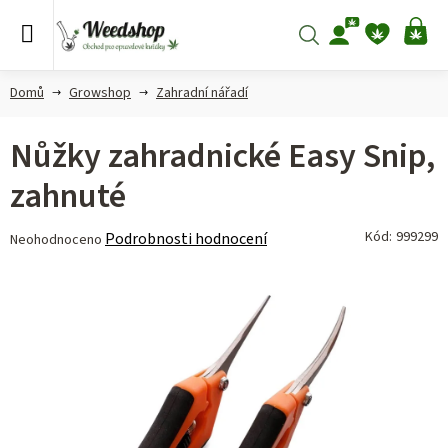
Přejít
na
Hledat
NÁ
obsah
KO
Domů
Growshop
Zahradní nářadí
Nůžky zahradnické Easy Snip,
zahnuté
Průměrné
Kód:
999299
Podrobnosti hodnocení
Neohodnoceno
hodnocení
produktu
je
0,0
z 5
hvězdiček.