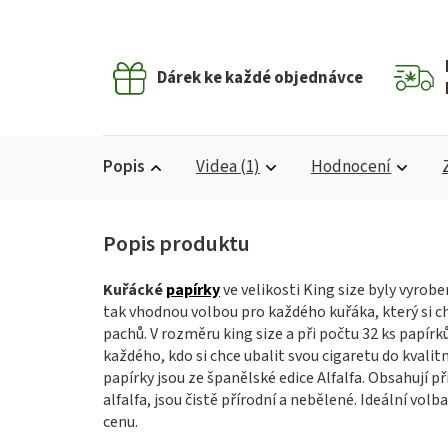
Dárek ke každé objednávce
Popis
Videa (1)
Hodnocení
Kuřácké
papírky
ve velikosti King size byly vyrob
tak vhodnou volbou pro každého kuřáka, který si ch
pachů. V rozměru king size a při počtu 32 ks papírk
každého, kdo si chce ubalit svou cigaretu do kvalit
papírky jsou ze španělské edice Alfalfa. Obsahují 
alfalfa, jsou čistě přírodní a nebělené. Ideální vol
cenu.