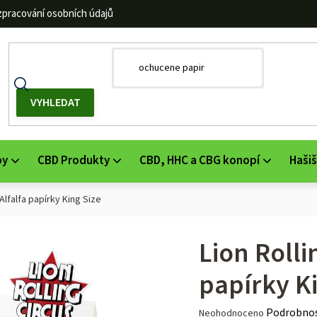
zpracování osobních údajů
by
CBD Produkty
CBD, HHC a CBG konopí
Hašiš
 Alfalfa papírky King Size
Lion Rolli
papírky K
Průměrné
Podrobnos
Neohodnoceno