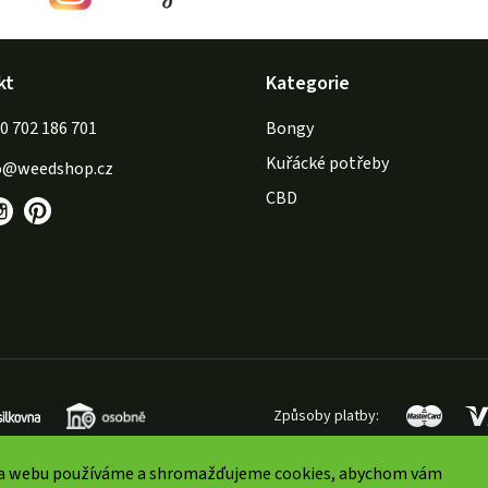
kt
Kategorie
702 186 701
Bongy
Kuřácké potřeby
o
@
weedshop.cz
CBD
Způsoby platby:
a webu používáme a shromažďujeme cookies, abychom vám