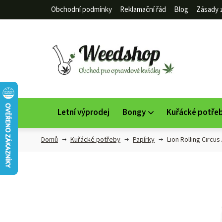
Přejít
Obchodní podmínky
Reklamační řád
Blog
Zásady 
na
obsah
Letní výprodej
Bongy
Kuřácké potře
Domů
Kuřácké potřeby
Papírky
Lion Rolling Circus