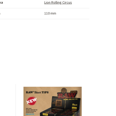
ka
Lion Rolling Circus
a
110 mm