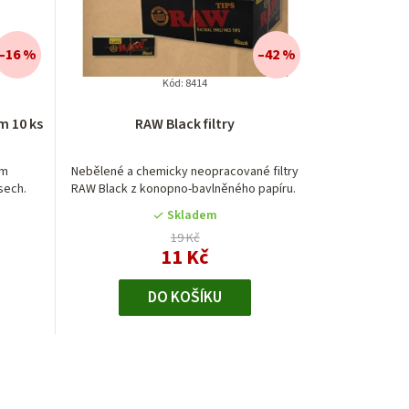
–16 %
–42 %
Kód:
8414
m 10 ks
RAW Black filtry
ím
Nebělené a chemicky neopracované filtry
sech.
RAW Black z konopno-bavlněného papíru.
Skladem
19 Kč
11 Kč
DO KOŠÍKU