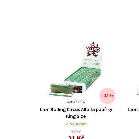
–38 %
Kód: 4717163
Lion Rolling Circus Alfalfa papírky
Lion 
King Size
Skladem
34 Kč
21 Kč
Měrná