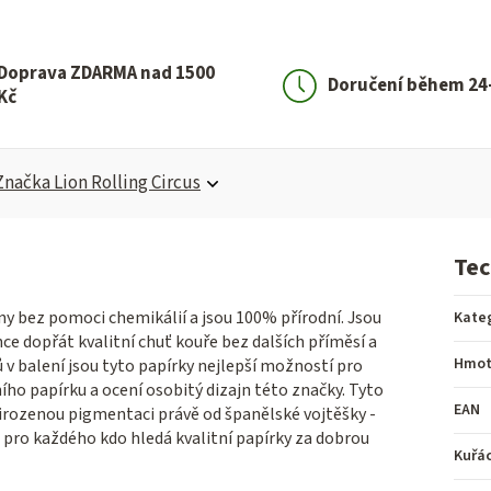
Doprava ZDARMA nad 1500
Doručení během 24
Kč
Značka
Lion Rolling Circus
Tec
eny bez pomoci chemikálií a jsou 100% přírodní. Jsou
Kate
ce dopřát kvalitní chuť kouře bez dalších příměsí a
Hmot
ů v balení jsou tyto papírky nejlepší možností pro
ního papírku a ocení osobitý dizajn této značky. Tyto
EAN
přirozenou pigmentaci právě od španělské vojtěšky -
ba pro každého kdo hledá kvalitní papírky za dobrou
Kuřá