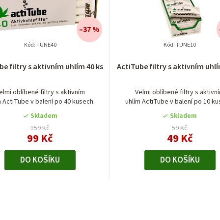
–37 %
Kód:
TUNE40
Kód:
TUNE10
Průměrné
be filtry s aktivním uhlím 40 ks
ActiTube filtry s aktivním uhlí
hodnocení
produktu
je
elmi oblíbené filtry s aktivním
Velmi oblíbené filtry s aktivn
m ActiTube v balení po 40 kusech.
uhlím ActiTube v balení po 10 ku
4,0
z
Skladem
Skladem
5
159 Kč
59 Kč
hvězdiček.
99 Kč
49 Kč
DO KOŠÍKU
DO KOŠÍKU