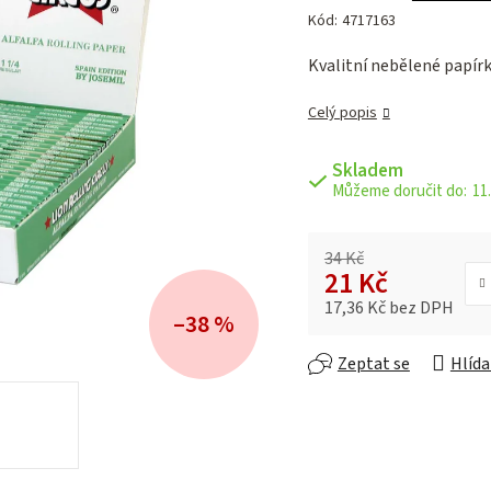
hodnocení
Kód:
4717163
produktu
je
Kvalitní nebělené papírky
0,0
z 5
Celý popis
hvězdiček.
Skladem
11.
34 Kč
21 Kč
17,36 Kč bez DPH
–38 %
Měrná cena:
Zeptat se
Hlída