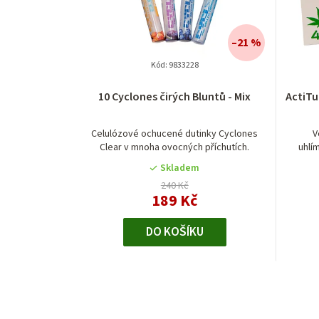
–21 %
Kód:
9833228
10 Cyclones čirých Bluntů - Mix
ActiTu
Celulózové ochucené dutinky Cyclones
V
Clear v mnoha ovocných příchutích.
uhlí
Skladem
240 Kč
189 Kč
DO KOŠÍKU