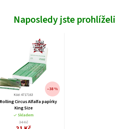
Naposledy jste prohlíželi
–38 %
Kód: 4717163
Rolling Circus Alfalfa papírky
King Size
Skladem
34 Kč
21 Kč
Měrná