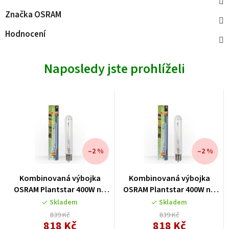
Značka
OSRAM
Hodnocení
Naposledy jste prohlíželi
–2 %
–2 %
Kombinovaná výbojka
Kombinovaná výbojka
OSRAM Plantstar 400W na
OSRAM Plantstar 400W na
růst i květ
růst i květ
Skladem
Skladem
839 Kč
839 Kč
818 Kč
818 Kč
Měrná
Měrná