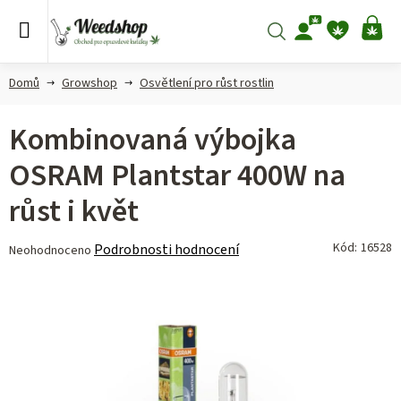
Přejít
na
Hledat
NÁ
obsah
KO
Domů
Growshop
Osvětlení pro růst rostlin
Kombinovaná výbojka
OSRAM Plantstar 400W na
růst i květ
Průměrné
Kód:
16528
Podrobnosti hodnocení
Neohodnoceno
hodnocení
produktu
je
0,0
z 5
hvězdiček.