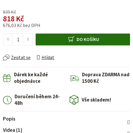
839 Kč
818 Kč
676,03 Kč bez DPH
Měrná cena:
DO KOŠÍKU
Zeptat se
Hlídat
Dárek ke každé
Doprava ZDARMA nad
objednávce
1500 Kč
Doručení během 24-
Vše skladem!
48h
Popis
Videa (1)