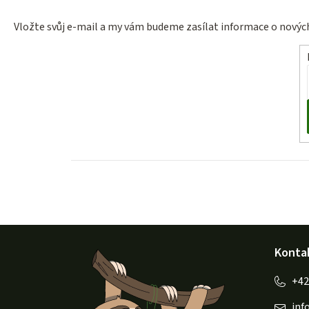
Vložte svůj e-mail a my vám budeme zasílat informace o nový
Z
Konta
á
p
inf