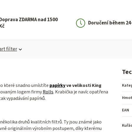
Doprava ZDARMA nad 1500
Doručení během 24
Kč
rt filter
Tec
do které snadno umístíte
papírky
ve velikosti King
Kate
racovaným logem firmy
Rolls
. Krabička je navíc opatřena
Hmot
tak vypadávání papírků.
EAN
ěkolika druhů kvalitních filtrů. Ty jsou známé jako
Kuřá
lavně originálním výrobním postupem, díky kterému