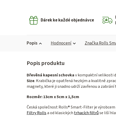
Dárek ke každé objednávce
Popis
Hodnocení
Značka
Rolls Sma
Dřevěná kapesní schovka
v kompaktní velikosti 
Size
. Krabička je opatřená hezkým a kvalitně zp
magnety, které ji snadno udrží zavřenou a zabrání 
Rozměr: 13cm x 5cm x 1,5cm
Česká společnost Rolls® Smart-Filter je výrobcem n
Filtry Rolls
a od klasických
trhacích filtrů
se liší h