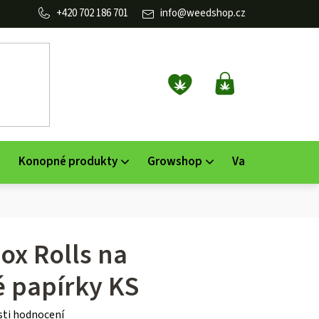
702 186 701
info
@
weedshop.cz
NÁKUPNÍ
KOŠÍK
Konopné produkty
Growshop
Vaporizéry
K
ox Rolls na
é papírky KS
ti hodnocení