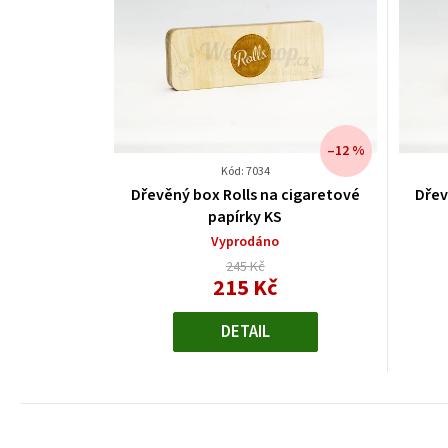
–12 %
Kód: 7034
Dřevěný box Rolls na cigaretové
Dřev
papírky KS
Vyprodáno
245 Kč
215 Kč
Měrná
cena:
DETAIL