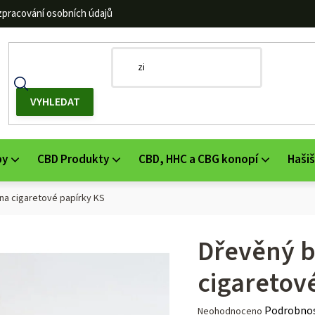
zpracování osobních údajů
by
CBD Produkty
CBD, HHC a CBG konopí
Hašiš
 na cigaretové papírky KS
Dřevěný b
cigaretov
Průměrné
Podrobnos
Neohodnoceno