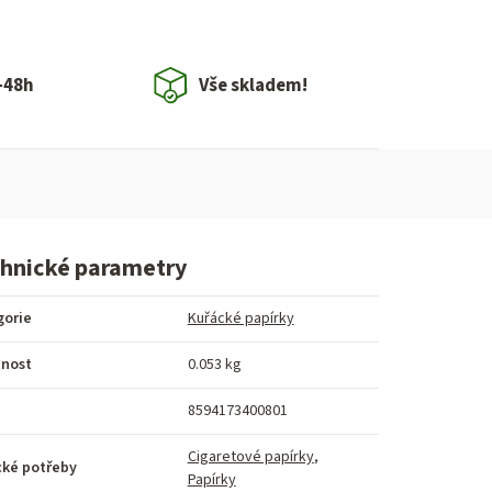
-48h
Vše skladem!
hnické parametry
gorie
Kuřácké papírky
nost
0.053 kg
8594173400801
Cigaretové papírky
,
cké potřeby
Papírky