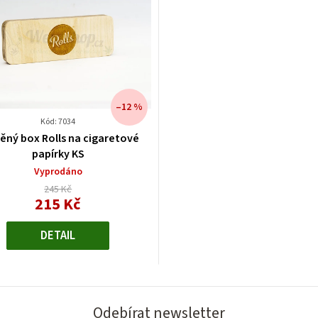
–12 %
Kód: 7034
ěný box Rolls na cigaretové
papírky KS
Vyprodáno
245 Kč
215 Kč
Měrná
cena:
DETAIL
Odebírat newsletter