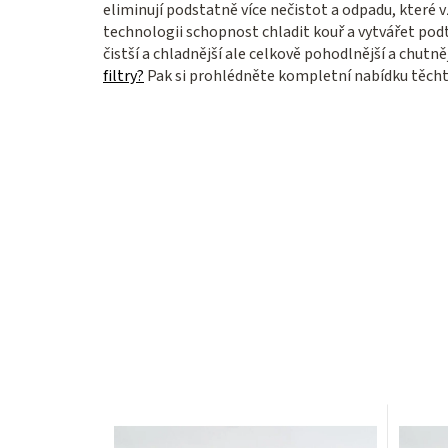
eliminují podstatně více nečistot a odpadu, které 
technologii schopnost chladit kouř a vytvářet podtla
čistší a chladnější ale celkově pohodlnější a chutn
filtry?
Pak si prohlédněte kompletní nabídku těchto 