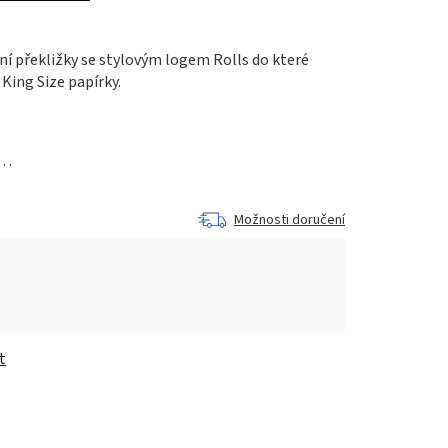
ní překližky se stylovým logem Rolls do které
King Size papírky.
a…
Možnosti doručení
t