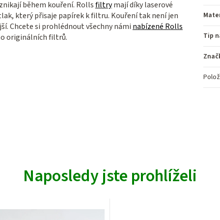
vznikají během kouření. Rolls
filtry
mají díky laserové
k, který přisaje papírek k filtru. Kouření tak není jen
Mater
ější. Chcete si prohlédnout všechny námi
nabízené Rolls
Tip n
originálních filtrů.
Znač
Polož
Naposledy jste prohlíželi