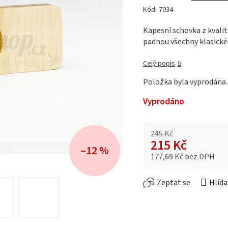
hodnocení
Kód:
7034
produktu
je
Kapesní schovka z kvalit
0,0
padnou všechny klasické 
z 5
hvězdiček.
Celý popis
Položka byla vyprodán
Vyprodáno
245 Kč
215 Kč
–12 %
177,69 Kč bez DPH
Měrná cena:
Zeptat se
Hlída