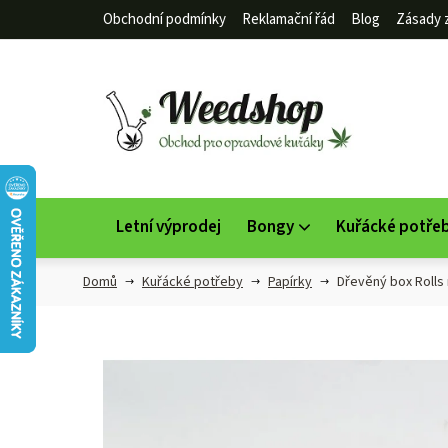
Přejít
Obchodní podmínky
Reklamační řád
Blog
Zásady 
na
obsah
Letní výprodej
Bongy
Kuřácké potře
Domů
Kuřácké potřeby
Papírky
Dřevěný box Rolls