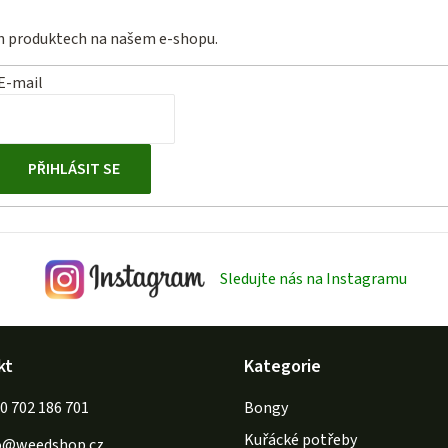
ch produktech na našem e-shopu.
E-mail
PŘIHLÁSIT SE
Sledujte nás na Instagramu
kt
Kategorie
702 186 701
Bongy
Kuřácké potřeby
o
@
weedshop.cz