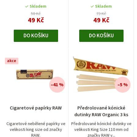
Skladem
Skladem
58 Kč
73 Kč
49 Kč
49 Kč
DO KOŠÍKU
DO KOŠÍKU
akce
–41 %
–5 %
Průměrné
Cigaretové papírky RAW
Předrolované kónické
hodnocení
dutinky RAW Organic 3 ks
produktu
je
Cigaretové nebělené papírky ve
Předrolované kónické dutinky ve
velikosti king size od značky
velikosti King Size 110 mm od
5,0
RAW.
značky RAW v...