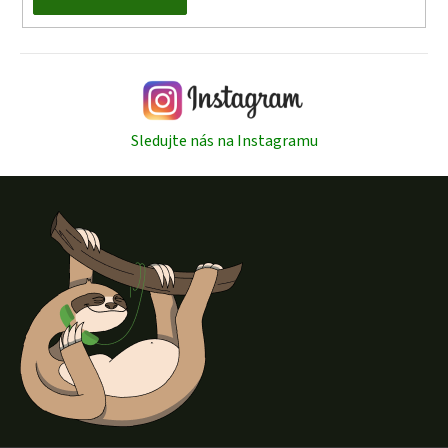
Sledujte nás na Instagramu
Z
á
p
a
t
í