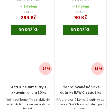
z
5
Skladem
Skladem
hvězdiček.
314 Kč
104 Kč
294 Kč
90 Kč
DO KOŠÍKU
DO KOŠÍKU
–14 %
–13 %
ActiTube slim filtry s
Předrolované kónické
aktivním uhlím 10 ks
dutinky RAW Classic 3 ks
Velmi oblíbené filtry s aktivním
Předrolované kónické dutinky od
uhlím ActiTube ve verzi slim v
značky RAW Classic v balení po 3