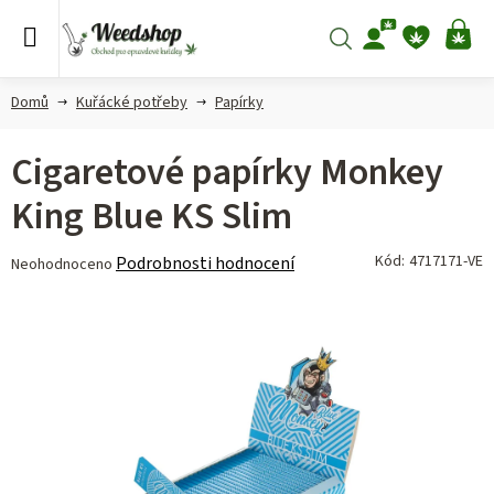
Přejít
na
Hledat
NÁ
obsah
KO
Domů
Kuřácké potřeby
Papírky
Cigaretové papírky Monkey
King Blue KS Slim
Průměrné
Kód:
4717171-VE
Podrobnosti hodnocení
Neohodnoceno
hodnocení
produktu
je
0,0
z 5
hvězdiček.