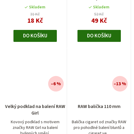
z
5
Skladem
Skladem
hvězdiček.
31 Kč
52 Kč
18 Kč
49 Kč
DO KOŠÍKU
DO KOŠÍKU
–6 %
–13 %
Průměrné
Velký podklad na balení RAW
RAW balička 110 mm
hodnocení
Girl
produktu
je
Kovový podklad s motivem
Balička cigaret od značky RAW
značky RAW Girl na balení
pro pohodlné balení bluntů a
5,0
bylinných směsí.
cigaret ve...