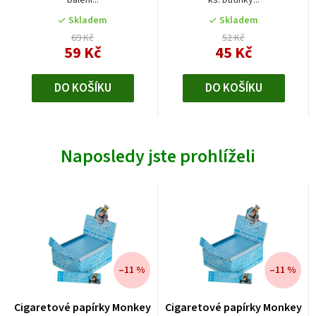
balení...
ks. Dutinky...
Skladem
Skladem
69 Kč
52 Kč
59 Kč
45 Kč
DO KOŠÍKU
DO KOŠÍKU
Naposledy jste prohlíželi
–11 %
–11 %
Cigaretové papírky Monkey
Cigaretové papírky Monkey