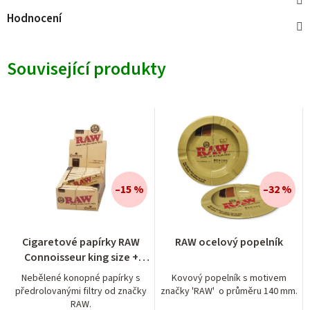
Hodnocení
Související produkty
–15 %
–32 %
Cigaretové papírky RAW
RAW ocelový popelník
Connoisseur king size +
předrolované filtry
Nebělené konopné papírky s
Kovový popelník s motivem
předrolovanými filtry od značky
značky 'RAW' o průměru 140 mm.
RAW.