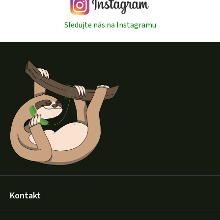
Sledujte nás na Instagramu
Z
á
p
a
t
í
Kontakt