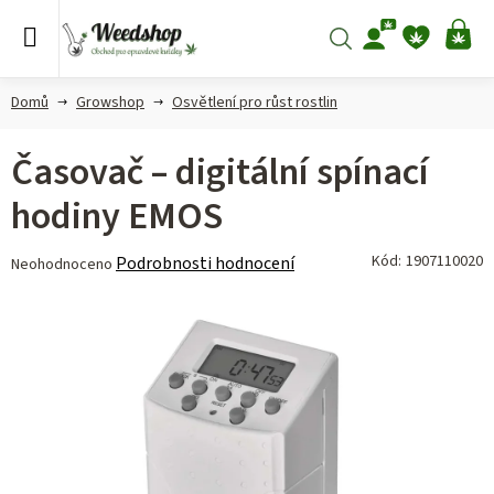
Přejít
na
Hledat
NÁ
obsah
KO
Domů
Growshop
Osvětlení pro růst rostlin
Časovač – digitální spínací
hodiny EMOS
Průměrné
Kód:
1907110020
Podrobnosti hodnocení
Neohodnoceno
hodnocení
produktu
je
0,0
z 5
hvězdiček.