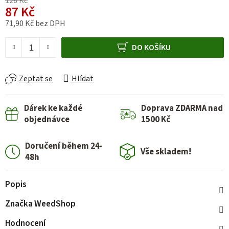
126 Kč
87 Kč
71,90 Kč bez DPH
Měrná cena:
DO KOŠÍKU
Zeptat se
Hlídat
Dárek ke každé
Doprava ZDARMA nad
objednávce
1500 Kč
Doručení během 24-
Vše skladem!
48h
Popis
Značka
WeedShop
Hodnocení