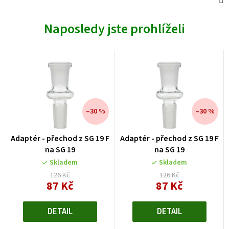
Naposledy jste prohlíželi
–30 %
–30 %
Adaptér - přechod z SG 19 F
Adaptér - přechod z SG 19 F
na SG 19
na SG 19
Skladem
Skladem
126 Kč
126 Kč
87 Kč
87 Kč
Měrná
Měrná
cena:
cena:
DETAIL
DETAIL