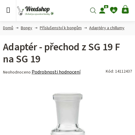
Přejít
na
Hledat
NÁ
obsah
KO
Domů
Bongy
Příslušenství k bongům
Adaptéry a chillumy
Adaptér - přechod z SG 19 F
na SG 19
Průměrné
Kód:
14112437
Podrobnosti hodnocení
Neohodnoceno
hodnocení
produktu
je
0,0
z 5
hvězdiček.