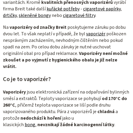
variantách.
Kromě
kvalitních přenosných vaporizérů
vyrábí
i
firma Breit také další
kuřácké potřeby
-
cigaretové papírky
,
s
drtičky
,
skleněné bongy
nebo
cigaretové filtry
.
u
Na
vaporizéry od značky Breit
poskytujeme záruku po dobu
dvou let. To však neplatí v případě, že byl
vaporizér
poškozen
nesprávným zacházením, nevhodným čištěním nebo pokud
spadl na zem.
Po celou dobu záruky je nutné uschovat
originální obal pro případ reklamace.
Vaporizéry není možné
zkoušet
a po vyjmutí z hygienického obalu je již nelze
vrátit.
Co je to vaporizér?
Vaporizéry
jsou elektronická zařízení na odpařování bylinných
směsí a extraktů.
Teploty vaporizace se pohybují
od 170°C do
260°C
, přičemž teplota vaporizace se liší podle druhu
vaporizovaného produktu. Pára z vaporizérů je
chladná
a
protože
nedochází k hoření
jako u
klasických
bong
,
nevznikají žádné karcinogenní látky
.