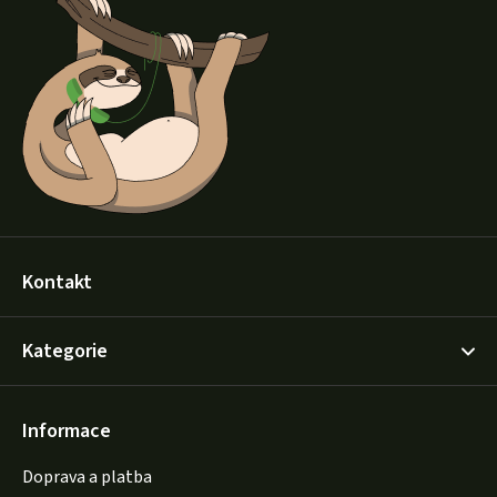
p
a
t
í
Kontakt
Kategorie
Informace
Doprava a platba