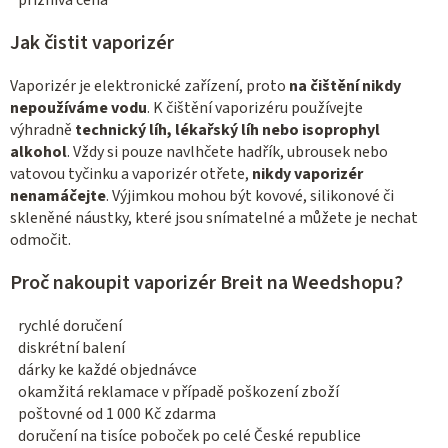
Jak čistit vaporizér
Vaporizér je elektronické zařízení, proto
na čištění nikdy
nepoužíváme vodu
. K čištění vaporizéru používejte
výhradně
technický líh, lékařský líh nebo isoprophyl
alkohol
. Vždy si pouze navlhčete hadřík, ubrousek nebo
vatovou tyčinku a vaporizér otřete,
nikdy vaporizér
nenamáčejte
. Výjimkou mohou být kovové, silikonové či
skleněné náustky, které jsou snímatelné a můžete je nechat
odmočit.
Proč nakoupit vaporizér Breit na Weedshopu?
rychlé doručení
diskrétní balení
dárky ke každé objednávce
okamžitá reklamace v případě poškození zboží
poštovné od 1 000 Kč zdarma
doručení na tisíce poboček po celé České republice