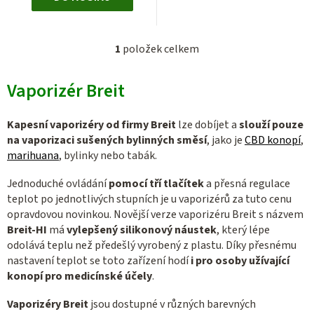
1
položek celkem
O
v
Vaporizér Breit
l
á
d
Kapesní vaporizéry od firmy Breit
lze dobíjet a
slouží pouze
a
na vaporizaci sušených bylinných směsí
, jako je
CBD konopí
,
c
marihuana
, bylinky nebo tabák.
í
Jednoduché ovládání
pomocí tří tlačítek
a přesná regulace
p
teplot po jednotlivých stupních je u vaporizérů za tuto cenu
r
opravdovou novinkou. Novější verze vaporizéru Breit s názvem
v
Breit-HI
má
vylepšený silikonový náustek
, který lépe
k
odolává teplu než předešlý vyrobený z plastu. Díky přesnému
y
nastavení teplot se toto zařízení hodí
i pro osoby užívající
v
konopí pro medicínské účely
.
ý
Vaporizéry
Breit
jsou dostupné v různých barevných
p