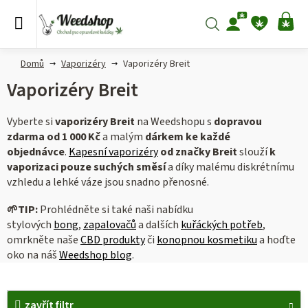
Přejít
na
Hledat
NÁ
obsah
KO
Domů
Vaporizéry
Vaporizéry Breit
Vaporizéry Breit
Vyberte si
vaporizéry Breit
na Weedshopu s
dopravou
zdarma od 1 000 Kč
a malým
dárkem ke každé
objednávce
.
Kapesní vaporizéry
od značky Breit
slouží
k
vaporizaci pouze suchých směsí
a díky malému diskrétnímu
vzhledu a lehké váze jsou snadno přenosné.
🌱
TIP:
Prohlédněte si také naši nabídku
stylových
bong
,
zapalovačů
a dalších
kuřáckých potřeb
,
omrkněte naše
CBD produkty
či
konopnou kosmetiku
a hoďte
oko na náš
Weedshop blog
.
V
zavřít filtr