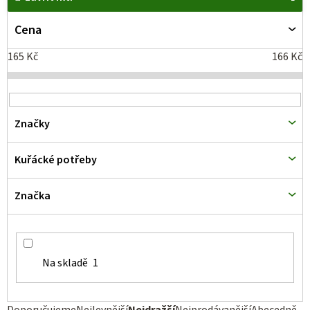
ý
p
Cena
i
165
Kč
166
Kč
s
p
r
Značky
o
d
Kuřácké potřeby
u
k
Značka
t
ů
Na skladě
1