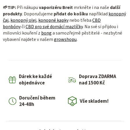
🌱
TIP:
Při nákupu
vaporizéru Breit
mrkněte i na naše
další
produkty
. Doporučujeme
přidat do košíku
například
konopný
čaj
,
konopný olej
,
konopné kapky
nebo třeba
CBD
bonbóny
či
CBD pro své domácí mazlíčky
. Na své si přijdou i
milovníci kouření z
bong
a samozřejmě pěstitelé - nezbytné
vybavení najdete v našem
growshopu
.
Dárek ke každé
Doprava ZDARMA
objednávce
nad 1500 Kč
Doručení během
Vše skladem!
24-48h