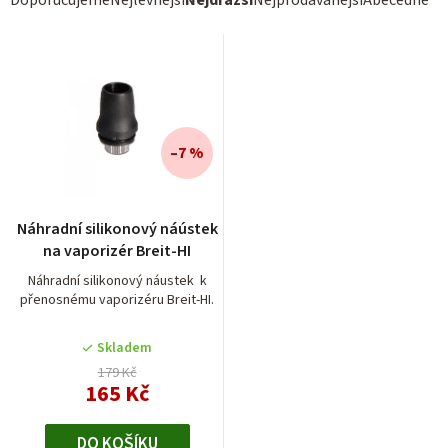
Ř
Doporučujeme
Nejlevnější
Nejdražší
Nejprodávanější
Abecedně
a
z
e
n
í
–7 %
p
r
Náhradní silikonový náústek
o
na vaporizér Breit-HI
d
Náhradní silikonový náustek k
přenosnému vaporizéru Breit-HI.
u
k
Skladem
t
179 Kč
165 Kč
ů
DO KOŠÍKU