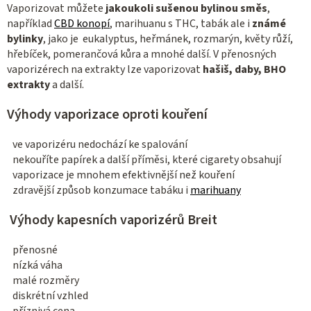
Vaporizovat můžete
jakoukoli sušenou bylinou směs
,
například
CBD konopí
, marihuanu s THC, tabák ale i
známé
bylinky
, jako je eukalyptus, heřmánek, rozmarýn, květy růží,
hřebíček, pomerančová kůra a mnohé další. V přenosných
vaporizérech na extrakty lze vaporizovat
hašiš, daby, BHO
extrakty
a další.
Výhody vaporizace oproti kouření
ve vaporizéru nedochází ke spalování
nekouříte papírek a další příměsi, které cigarety obsahují
vaporizace je mnohem efektivnější než kouření
zdravější způsob konzumace tabáku i
marihuany
Výhody kapesních vaporizérů Breit
přenosné
nízká váha
malé rozměry
diskrétní vzhled
příznivá cena