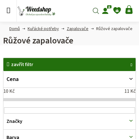
Přejít
na
Hledat
NÁ
obsah
KO
Domů
Kuřácké potřeby
Zapalovače
Růžové zapalovače
Růžové zapalovače
V
zavřít filtr
ý
p
Cena
i
10
Kč
11
Kč
s
p
r
Značky
o
d
Barva