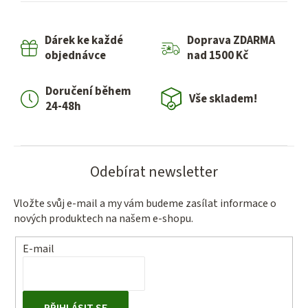
á
d
Dárek ke každé
Doprava ZDARMA
a
objednávce
nad 1500 Kč
c
í
Doručení během
p
Vše skladem!
24-48h
r
v
k
y
Odebírat newsletter
v
ý
Vložte svůj e-mail a my vám budeme zasílat informace o
p
nových produktech na našem e-shopu.
i
s
E-mail
u
PŘIHLÁSIT SE