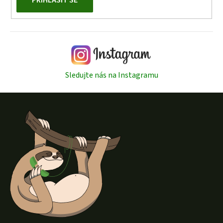
Sledujte nás na Instagramu
Z
á
p
a
t
í