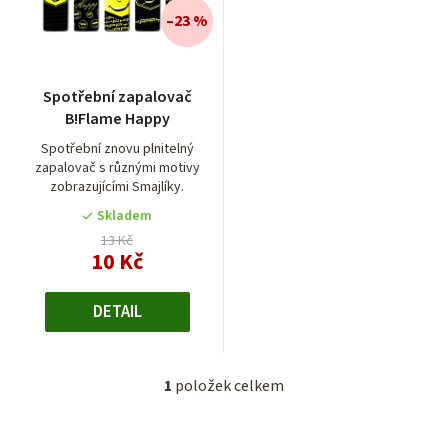
í
–23 %
p
r
Spotřební zapalovač
o
B!Flame Happy
d
Spotřební znovu plnitelný
zapalovač s různými motivy
u
zobrazujícími Smajlíky.
k
Skladem
t
13 Kč
10 Kč
ů
DETAIL
1
položek celkem
O
v
l