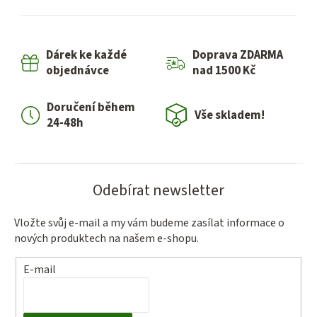
l
á
d
Dárek ke každé
Doprava ZDARMA
a
objednávce
nad 1500 Kč
c
í
Doručení během
p
Vše skladem!
24-48h
r
v
k
y
Odebírat newsletter
v
ý
Vložte svůj e-mail a my vám budeme zasílat informace o
p
nových produktech na našem e-shopu.
i
s
E-mail
u