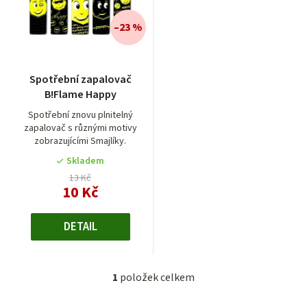
n
í
–23 %
p
r
Spotřební zapalovač
o
B!Flame Happy
d
Spotřební znovu plnitelný
zapalovač s různými motivy
u
zobrazujícími Smajlíky.
k
Skladem
t
13 Kč
10 Kč
ů
DETAIL
1
položek celkem
O
v