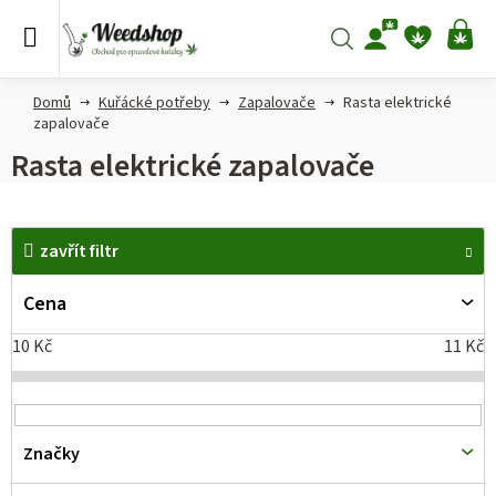
Přejít
na
Hledat
NÁ
obsah
KO
Domů
Kuřácké potřeby
Zapalovače
Rasta elektrické
zapalovače
Rasta elektrické zapalovače
V
zavřít filtr
ý
p
Cena
i
10
Kč
11
Kč
s
p
r
Značky
o