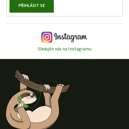
PŘIHLÁSIT SE
Sledujte nás na Instagramu
Z
á
p
a
t
í