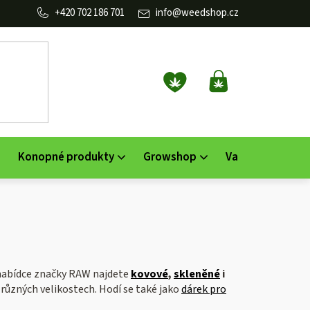
702 186 701
info
@
weedshop.cz
NÁKUPNÍ
KOŠÍK
Konopné produkty
Growshop
Vaporizéry
K
 nabídce z
načky RAW najdete
kovové
,
skleněné
i
 různých velikostech. Hodí se také jako
dárek pro