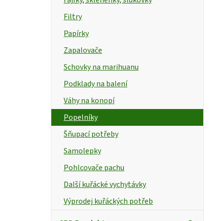
p
Filtry
a
Papírky
n
t
Zapalovače
e
Schovky na marihuanu
l
Podklady na balení
Váhy na konopí
Popelníky
Šňupací potřeby
Samolepky
Pohlcovače pachu
Další kuřácké vychytávky
Výprodej kuřáckých potřeb