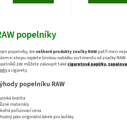
O
v
RAW popelníky
l
á
jen popelníky, ale
veškeré produkty značky RAW
patří mezi nej
d
šem e-shopu najdete širokou nabídku sortimentu od značky RAW
a
pelníků zde můžete zakoupit také
cigaretové papírky
,
zapalov
c
inty
a cigarety.
í
ýhody popelníku RAW
p
r
ysoká kvalita
v
různé materiály
k
kvělá pořizovací cena
y
hodný jako originální dárek pro kuřáky
v