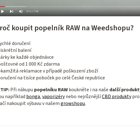
roč koupit popelník RAW na Weedshopu?
ychlé doručení
iskrétní balení
dárky ke každé objednávce
poštovné od 1 000 Kč zdarma
okamžitá reklamace v případě poškození zboží
oručení na tisíce poboček po celé České republice

TIP:
Při nákupu
popelníku RAW
koukněte i na naše
další produkt
ou například
bonga
,
vaporizéry
nebo nejrůznější
CBD produkty
pro 
ačí nakoupit výbavu v našem
growshopu
.