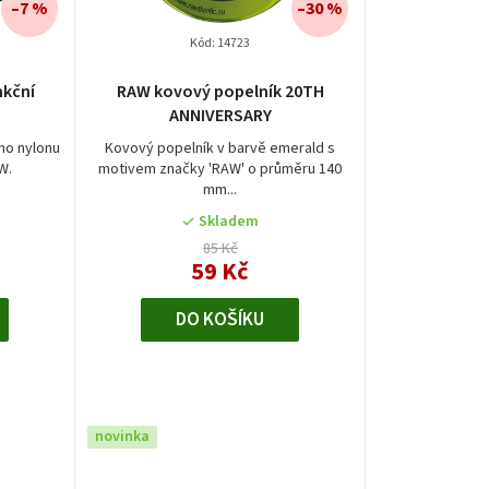
–7 %
–30 %
Kód:
14723
nkční
RAW kovový popelník 20TH
ANNIVERSARY
ého nylonu
Kovový popelník v barvě emerald s
AW.
motivem značky 'RAW' o průměru 140
mm...
Skladem
85 Kč
59 Kč
DO KOŠÍKU
novinka