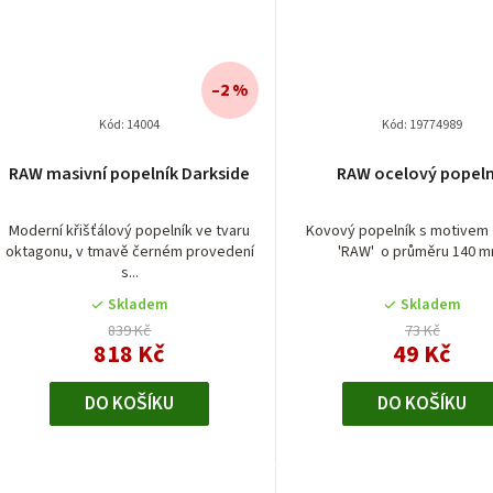
–2 %
Kód:
14004
Kód:
19774989
RAW masivní popelník Darkside
RAW ocelový popeln
Moderní křišťálový popelník ve tvaru
Kovový popelník s motivem
oktagonu, v tmavě černém provedení
'RAW' o průměru 140 m
s...
Skladem
Skladem
839 Kč
73 Kč
818 Kč
49 Kč
DO KOŠÍKU
DO KOŠÍKU