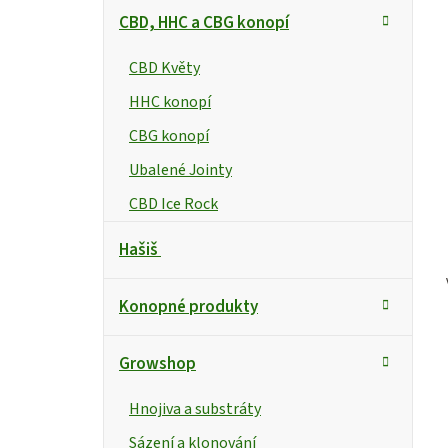
CBD, HHC a CBG konopí
CBD Květy
HHC konopí
CBG konopí
Ubalené Jointy
CBD Ice Rock
Hašiš
Konopné produkty
Growshop
Hnojiva a substráty
Sázení a klonování