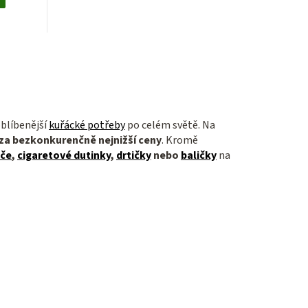
oblíbenější
kuřácké potřeby
po celém světě. Na
za bezkonkurenčně nejnižší ceny
. Kromě
ače
,
cigaretové dutinky
,
drtičky
nebo
baličky
na