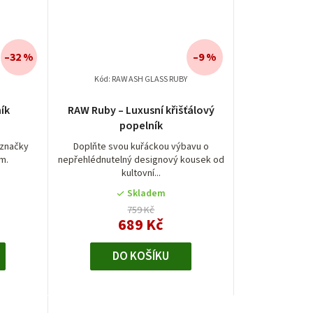
–32 %
–9 %
Kód:
RAW ASH GLASS RUBY
ík
RAW Ruby – Luxusní křišťálový
popelník
 značky
Doplňte svou kuřáckou výbavu o
m.
nepřehlédnutelný designový kousek od
kultovní...
Skladem
759 Kč
689 Kč
DO KOŠÍKU