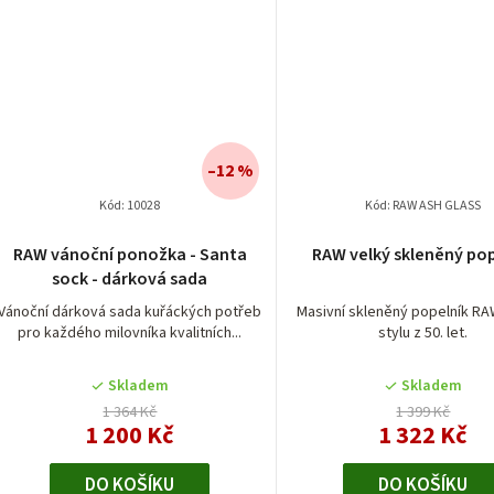
–12 %
Kód:
10028
Kód:
RAW ASH GLASS
Průměrné
RAW vánoční ponožka - Santa
RAW velký skleněný pop
hodnocení
sock - dárková sada
produktu
je
Vánoční dárková sada kuřáckých potřeb
Masivní skleněný popelník RA
pro každého milovníka kvalitních...
stylu z 50. let.
3,0
z
5
Skladem
Skladem
hvězdiček.
1 364 Kč
1 399 Kč
1 200 Kč
1 322 Kč
DO KOŠÍKU
DO KOŠÍKU