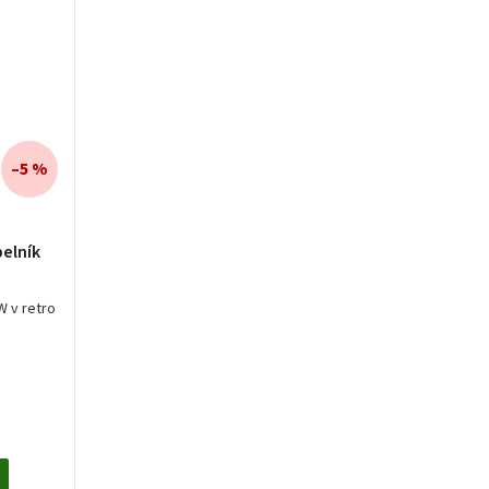
–5 %
elník
W v retro