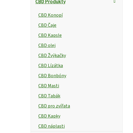
CBD Produkty
CBD Konopí
CBD Čaje
CBD Kapsle
CBD olej
CBD Žvýkačky
CBD Lízátka
CBD Bonbóny
CBD Masti
CBD Tabák
CBD pro zvířata
CBD Kapky
CBD náplasti