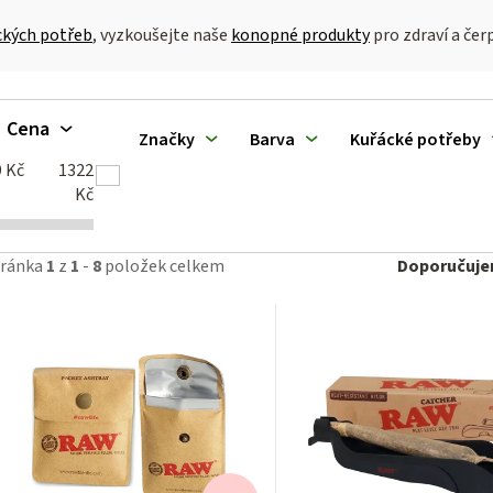
ckých potřeb
, vyzkoušejte naše
konopné produkty
pro zdraví a če
V
Cena
Značky
Barva
Kuřácké potřeby
ý
9
Kč
1322
p
Kč
Ř
tránka
1
z
1
-
8
položek celkem
Doporučuj
a
p
z
e
o
n
d