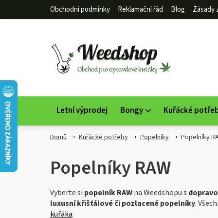
Přejít
Obchodní podmínky
Reklamační řád
Blog
Zásady 
na
obsah
Letní výprodej
Bongy
Kuřácké potře
Domů
Kuřácké potřeby
Popelníky
Popelníky R
Popelníky RAW
Vyberte si
popelník RAW
na Weedshopu s
dopravo
luxusní křišťálové či pozlacené popelníky
. Všec
kuřáka
.