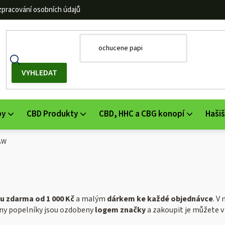
zpracování osobních údajů
by
CBD Produkty
CBD, HHC a CBG konopí
Hašiš
AW
u zdarma od 1 000 Kč
a malým
dárkem ke každé objednávce
. V
hny popelníky jsou ozdobeny
logem značky
a zakoupit je můžete v