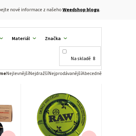
rpejte nové informace z našeho
Weedshop blogu
.
Materiál
Značka
Na skladě
8
eme
Nejlevnější
Nejdražší
Nejprodávanější
Abecedně