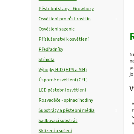
Pěstební stany - Growboxy
Osvětlení pro růst rostlin
Osvětlení sazenic
Příslušenství k osvětlení
Předřadníky
Ne
Stínidla
na
po
Výbojky HID (HPS a MH)
jo
Úsporné osvětlení (CFL)
V
LED pěstební osvětlení
Rozvaděče - spínací hodiny
v
Substráty a pěstební média
s
Sadbovací substrát
v
Sklízení a sušení