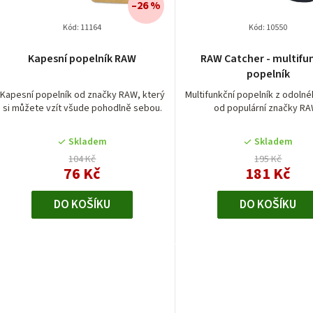
í
u
–26 %
p
Kód:
11164
Kód:
10550
k
r
Kapesní popelník RAW
RAW Catcher - multifu
popelník
o
ů
Kapesní popelník od značky RAW, který
Multifunkční popelník z odoln
d
si můžete vzít všude pohodlně sebou.
od populární značky R
u
Skladem
Skladem
k
104 Kč
195 Kč
76 Kč
181 Kč
t
DO KOŠÍKU
DO KOŠÍKU
ů