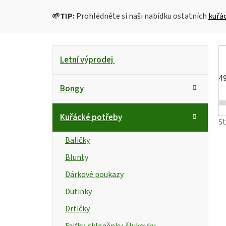
🌱
TIP:
Prohlédněte si naši nabídku ostatních
kuřá
P
K
Přeskočit
Letní výprodej
kategorie
a
o
t
4
s
Bongy
e
g
t
i
Kuřácké potřeby
o
S
r
s
r
Baličky
i
a
Blunty
e
n
r
Dárkové poukazy
n
Dutinky
Drtičky
í
Fajfky, skleněnky, šlukovky