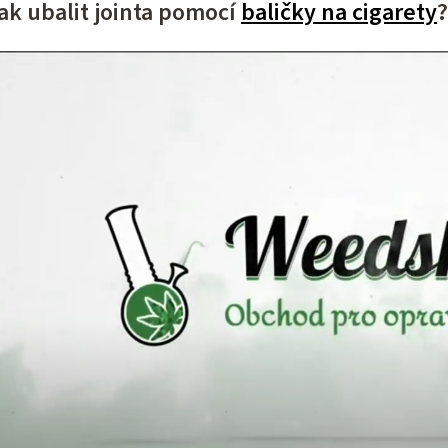
ak ubalit jointa pomocí
baličky na cigarety
ý
p
i
s
u