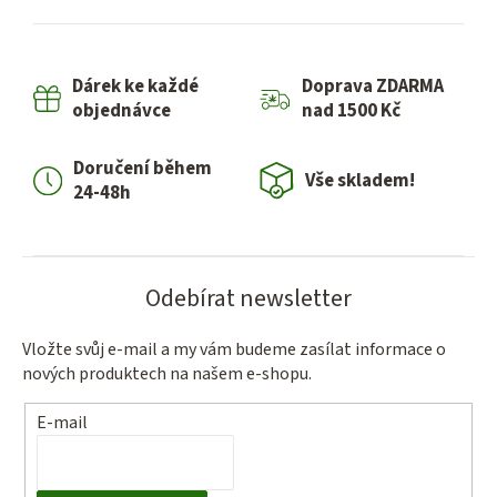
l
á
d
Dárek ke každé
Doprava ZDARMA
a
objednávce
nad 1500 Kč
c
í
Doručení během
p
Vše skladem!
24-48h
r
v
k
y
Odebírat newsletter
v
ý
Vložte svůj e-mail a my vám budeme zasílat informace o
p
nových produktech na našem e-shopu.
i
s
E-mail
u