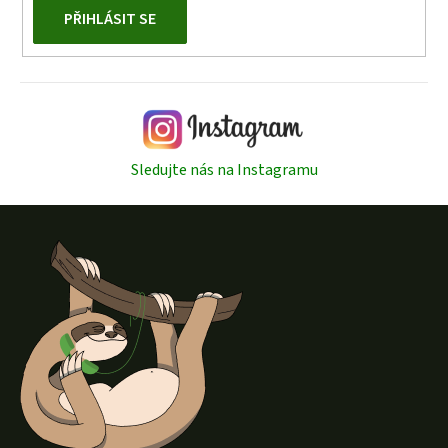
PŘIHLÁSIT SE
Sledujte nás na Instagramu
Z
á
p
a
t
í