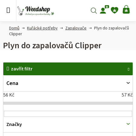
Přejít
na
Hledat
NÁ
obsah
KO
Domů
Kuřácké potřeby
Zapalovače
Plyn do zapalovačů
Clipper
Plyn do zapalovačů Clipper
V
zavřít filtr
ý
p
Cena
i
56
Kč
57
Kč
s
p
r
Značky
o