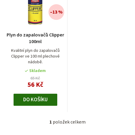
n
í
–13 %
p
r
Plyn do zapalovačů Clipper
o
100ml
d
Kvalitní plyn do zapalovačů
Clipper ve 100 ml plechové
u
nádobě.
k
Skladem
t
65 Kč
56 Kč
ů
DO KOŠÍKU
1
položek celkem
O
v