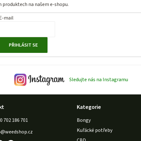
ch produktech na našem e-shopu.
E-mail
PŘIHLÁSIT SE
Sledujte nás na Instagramu
kt
Kategorie
702 186 701
Bongy
Kuřácké potřeby
o
@
weedshop.cz
CBD