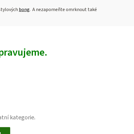
stylových
bong
. A nezapomeňte omrknout také
ipravujeme.
tní kategorie.
U