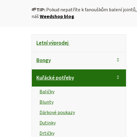
🌱
TIP:
Pokud nepatříte k fanouškům balení jointů,
náš
Weedshop blog
.
P
K
Přeskočit
Letní výprodej
kategorie
a
o
t
s
Bongy
e
g
t
Kuřácké potřeby
o
r
r
Baličky
i
a
Blunty
e
n
Dárkové poukazy
n
Dutinky
Drtičky