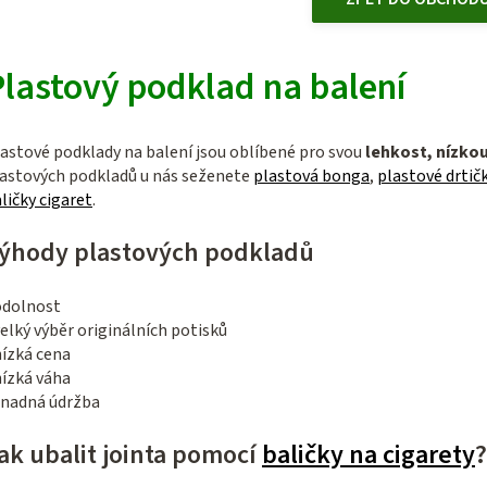
lastový podklad na balení
astové podklady na balení jsou oblíbené pro svou
lehkost, nízkou
astových podkladů u nás seženete
plastová bonga
,
plastové drtič
ličky cigaret
.
ýhody plastových podkladů
odolnost
elký výběr originálních potisků
nízká cena
nízká váha
snadná údržba
ak ubalit jointa pomocí
baličky na cigarety