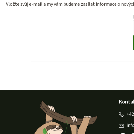
Vložte svůj e-mail a my vám budeme zasílat informace o nový
Z
Konta
á
p
inf
a