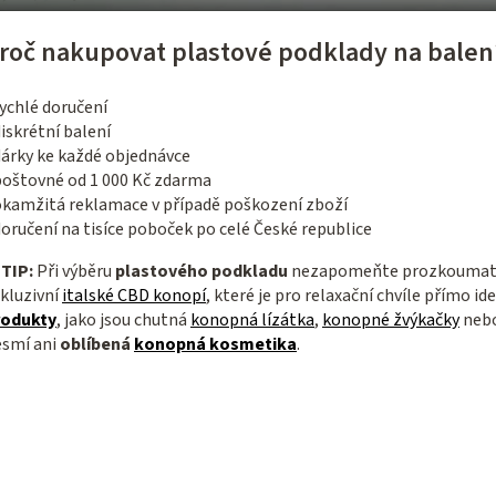
roč nakupovat plastové podklady na bale
ychlé doručení
iskrétní balení
dárky ke každé objednávce
poštovné od 1 000 Kč zdarma
okamžitá reklamace v případě poškození zboží
oručení na tisíce poboček po celé České republice

TIP:
Při výběru
plastového podkladu
nezapomeňte prozkoumat 
kluzivní
italské CBD konopí
, které je pro relaxační chvíle přímo i
rodukty
, jako jsou chutná
konopná lízátka
,
konopné žvýkačky
neb
esmí ani
oblíbená
konopná kosmetika
.