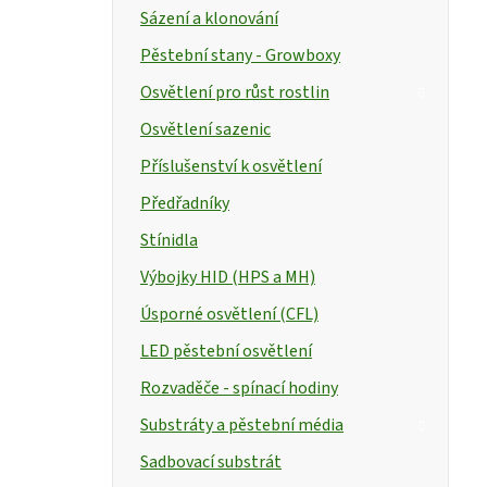
Sázení a klonování
Pěstební stany - Growboxy
Osvětlení pro růst rostlin
Osvětlení sazenic
Příslušenství k osvětlení
Předřadníky
Stínidla
Výbojky HID (HPS a MH)
Úsporné osvětlení (CFL)
LED pěstební osvětlení
Rozvaděče - spínací hodiny
Substráty a pěstební média
Sadbovací substrát