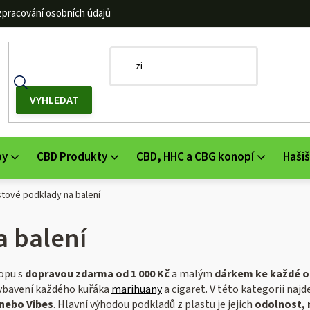
zpracování osobních údajů
by
CBD Produkty
CBD, HHC a CBG konopí
Hašiš
stové podklady na balení
a balení
opu s
dopravou zdarma od 1 000 Kč
a malým
dárkem ke každé o
vybavení každého kuřáka
marihuany
a cigaret. V této kategorii naj
 nebo Vibes
. Hlavní výhodou podkladů z plastu je jejich
odolnost, n