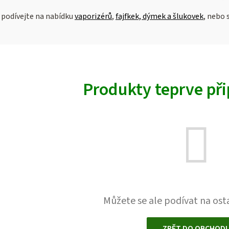
 podívejte na nabídku
vaporizérů
,
fajfkek, dýmek a šlukovek
, nebo 
Produkty teprve př
Můžete se ale podívat na osta
ZPĚT DO OBCHOD