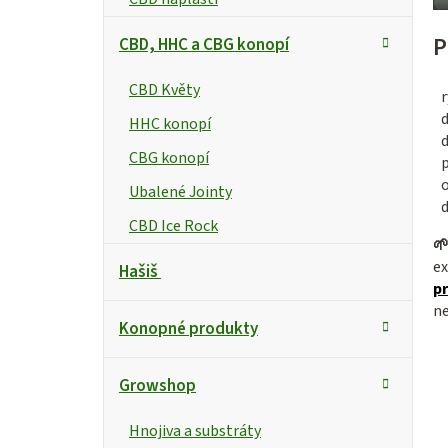
P
CBD, HHC a CBG konopí
CBD Květy
r
d
HHC konopí
CBG konopí
Ubalené Jointy
d
CBD Ice Rock

ex
Hašiš
p
n
Konopné produkty
Growshop
Hnojiva a substráty