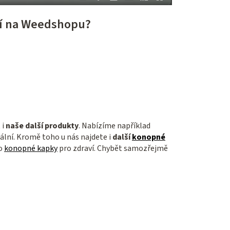
ní na Weedshopu?
i
naše další produkty
. Nabízíme například
deální. Kromě toho u nás najdete i
další
konopné
o
konopné kapky
pro zdraví. Chybět samozřejmě