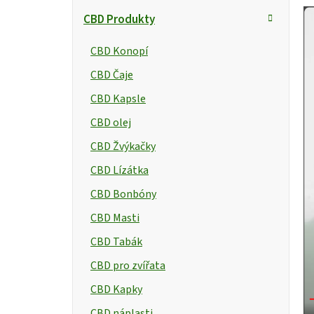
CBD Produkty
CBD Konopí
CBD Čaje
CBD Kapsle
CBD olej
CBD Žvýkačky
CBD Lízátka
CBD Bonbóny
CBD Masti
CBD Tabák
CBD pro zvířata
CBD Kapky
CBD náplasti