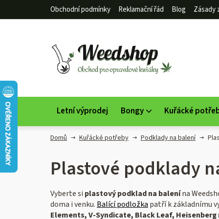
Přejít
Obchodní podmínky
Reklamační řád
Blog
Zásady 
na
obsah
Letní výprodej
Bongy
Kuřácké potře
Domů
Kuřácké potřeby
Podklady na balení
Pla
Plastové podklady n
Vyberte si
plastový podklad na balení
na Weedsh
doma i venku.
Balící podložka
patří k základnímu 
Elements, V-Syndicate, Black Leaf, Heisenberg