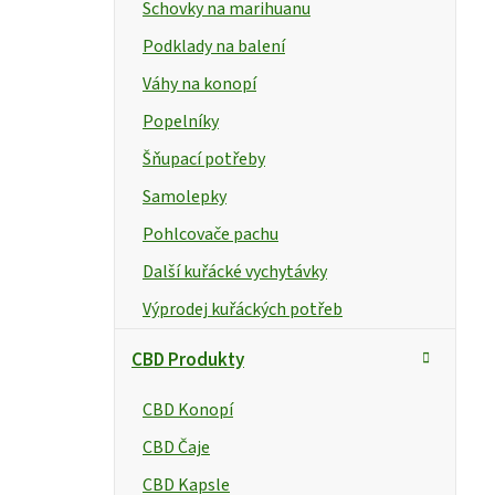
e
Schovky na marihuanu
l
Podklady na balení
Váhy na konopí
Popelníky
Šňupací potřeby
Samolepky
Pohlcovače pachu
Další kuřácké vychytávky
Výprodej kuřáckých potřeb
CBD Produkty
CBD Konopí
CBD Čaje
CBD Kapsle