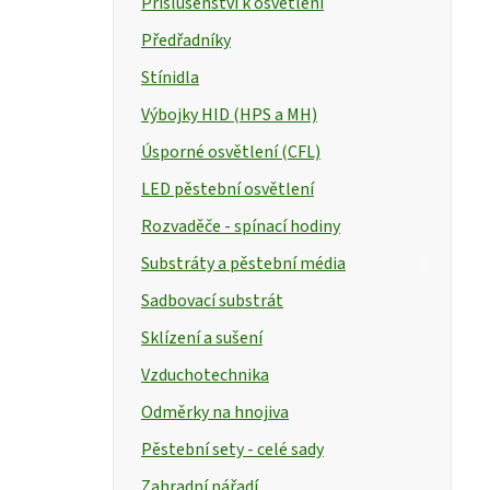
Příslušenství k osvětlení
Předřadníky
Stínidla
Výbojky HID (HPS a MH)
Úsporné osvětlení (CFL)
LED pěstební osvětlení
Rozvaděče - spínací hodiny
Substráty a pěstební média
Sadbovací substrát
Sklízení a sušení
Vzduchotechnika
Odměrky na hnojiva
Pěstební sety - celé sady
Zahradní nářadí