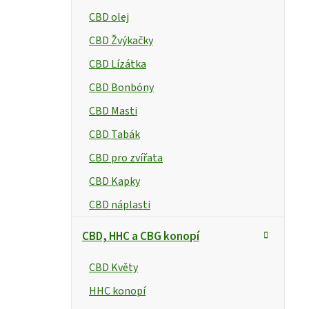
CBD olej
CBD Žvýkačky
CBD Lízátka
CBD Bonbóny
CBD Masti
CBD Tabák
CBD pro zvířata
CBD Kapky
CBD náplasti
CBD, HHC a CBG konopí
CBD Květy
HHC konopí