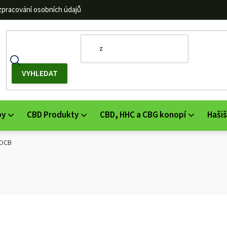
zpracování osobních údajů
by
CBD Produkty
CBD, HHC a CBG konopí
Hašiš
y OCB