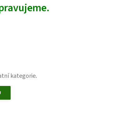
ipravujeme.
tní kategorie.
U