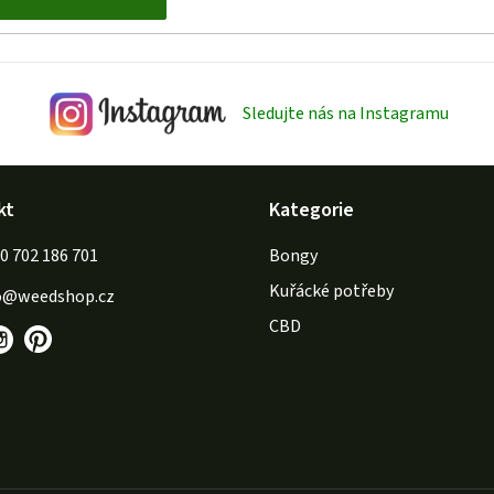
Sledujte nás na Instagramu
kt
Kategorie
702 186 701
Bongy
Kuřácké potřeby
o
@
weedshop.cz
CBD