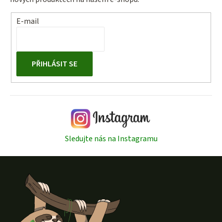
E-mail
PŘIHLÁSIT SE
Sledujte nás na Instagramu
Z
á
p
a