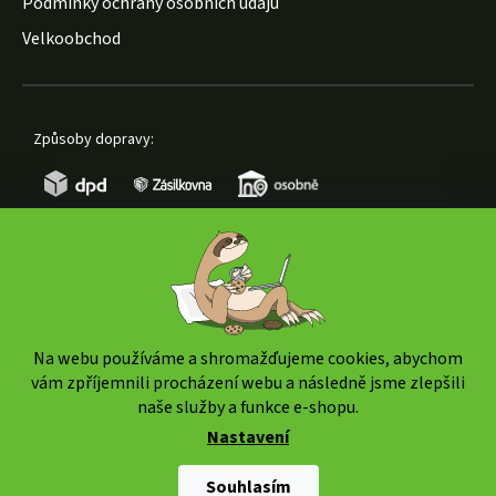
Podmínky ochrany osobních údajů
Velkoobchod
Způsoby dopravy:
Způsoby platby:
Na webu používáme a shromažďujeme cookies, abychom
vám zpříjemnili procházení webu a následně jsme zlepšili
naše služby a funkce e-shopu.
Nastavení
Copyright 2026
www.weedshop.cz
. Všechna práva
vyhrazena.
Upravit nastavení cookies
Souhlasím