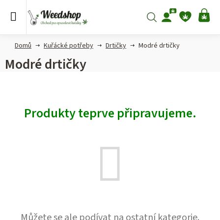
Přejít
na
Hledat
NÁ
obsah
KO
Domů
Kuřácké potřeby
Drtičky
Modré drtičky
Modré drtičky
Produkty teprve připravujeme.
Můžete se ale podívat na ostatní kategorie.