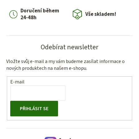
í
Doručení během
p
Vše skladem!
24-48h
r
v
k
y
Odebírat newsletter
v
ý
Vložte svůj e-mail a my vám budeme zasílat informace o
p
nových produktech na našem e-shopu.
i
s
E-mail
u
PŘIHLÁSIT SE