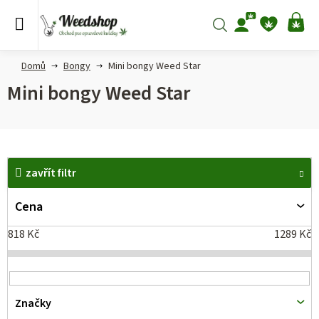
Přejít
na
Hledat
NÁ
obsah
KO
Domů
Bongy
Mini bongy Weed Star
Mini bongy Weed Star
V
zavřít filtr
ý
p
Cena
i
818
Kč
1289
Kč
s
p
r
Značky
o