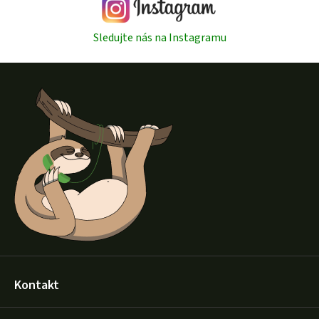
Sledujte nás na Instagramu
Z
á
p
a
t
í
Kontakt