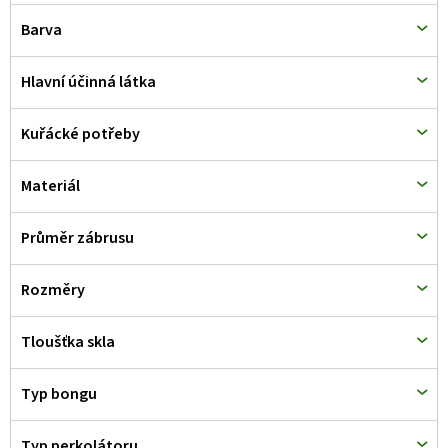
d
Barva
u
k
Hlavní účinná látka
t
Kuřácké potřeby
ů
Materiál
Průměr zábrusu
Rozměry
Tloušťka skla
Typ bongu
Typ perkolátoru