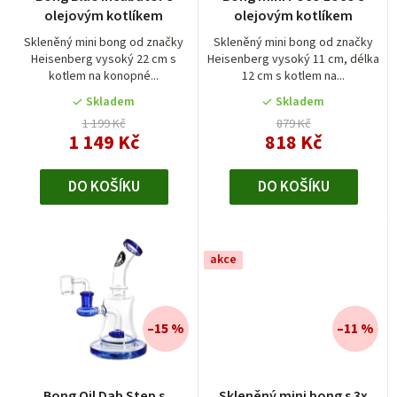
o
olejovým kotlíkem
olejovým kotlíkem
d
Skleněný mini bong od značky
Skleněný mini bong od značky
Heisenberg vysoký 22 cm s
Heisenberg vysoký 11 cm, délka
u
kotlem na konopné...
12 cm s kotlem na...
k
Skladem
Skladem
t
1 199 Kč
879 Kč
1 149 Kč
818 Kč
ů
DO KOŠÍKU
DO KOŠÍKU
akce
–15 %
–11 %
Bong Oil Dab Step s
Skleněný mini bong s 3x