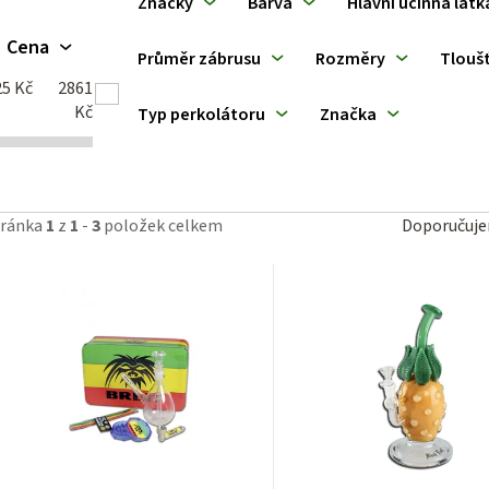
Značky
Barva
Hlavní účinná látk
ý
Cena
Průměr zábrusu
Rozměry
Tloušť
p
25
Kč
2861
Kč
Typ perkolátoru
Značka
p
Ř
tránka
1
z
1
-
3
položek celkem
Doporučuj
a
o
z
d
e
u
n
k
í