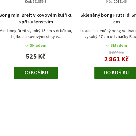
p
Kód:
991856-3
Kód:
2018146
ů
r
Bong mini Breit v kovovém kufříku
Skleněný bong Frutti di 
s příslušenstvím
cm
o
Mini bong Breit vysoký 15 cm s drtičkou,
Luxusní skleněný bong ve tvar
d
fajfkou a kovovými sítky v...
vysoký 27 cm od značky Blac
Skladem
Skladem
u
3 000 Kč
525 Kč
2 861 Kč
k
t
DO KOŠÍKU
DO KOŠÍKU
ů
O
v
l
á
d