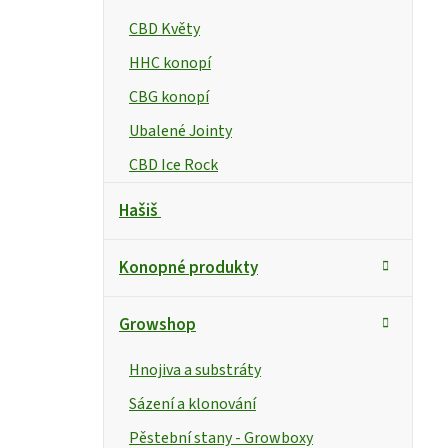
CBD Květy
HHC konopí
CBG konopí
Ubalené Jointy
CBD Ice Rock
Hašiš
Konopné produkty
Growshop
Hnojiva a substráty
Sázení a klonování
Pěstební stany - Growboxy