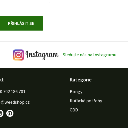
PŘIHLÁSIT SE
Sledujte nás na Instagramu
kt
Kategorie
702 186 701
Bongy
Kuřácké potřeby
o
@
weedshop.cz
CBD