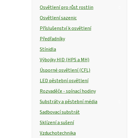
Osvětlení pro růst rostlin
Osvětlení sazenic
Příslušenství k osvětlení
Předřadníky
Stínidla
Výbojky HID (HPS a MH)
Úsporné osvětlení (CFL)
LED pěstební osvětlení
Rozvaděče - spínací hodiny
Substráty a pěstební média
Sadbovací substrát
Sklízení a sušení
Vzduchotechnika