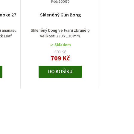
Kód:
200670
Smoke 27
Skleněný Gun Bong
u ananasu
Skleněný bong ve tvaru zbraně o
k Leaf.
velikosti 230 x 170 mm.
Skladem
893 Kč
709 Kč
DO KOŠÍKU