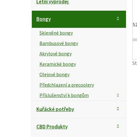
Letní výprodej
kategorie
a
o
t
s
Bongy
e
5
g
t
i
Skleněné bongy
o
r
Bambusové bongy
s
r
Akrylové bongy
i
a
e
S
Keramické bongy
n
r
Olejové bongy
n
Předchlazení a precoolery
í
Příslušenství k bongům
p
Kuřácké potřeby
a
CBD Produkty
n
t