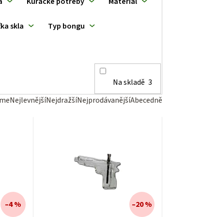
a
Kuřácké potřeby
Materiál
ka skla
Typ bongu
Na skladě
3
eme
Nejlevnější
Nejdražší
Nejprodávanější
Abecedně
–4 %
–20 %