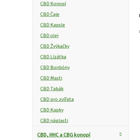
CBD Konopí
e
CBD Čaje
l
CBD Kapsle
CBD olej
CBD Žvýkačky
CBD Lízátka
CBD Bonbóny
CBD Masti
CBD Tabák
CBD pro zvířata
CBD Kapky
CBD náplasti
CBD, HHC a CBG konopí