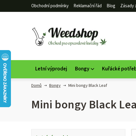
Přejít
Obchodní podmínky
Reklamační řád
Blog
Zásady 
na
obsah
Letní výprodej
Bongy
Kuřácké potře
Domů
Bongy
Mini bongy Black Leaf
Mini bongy Black Lea
P
K
Přeskočit