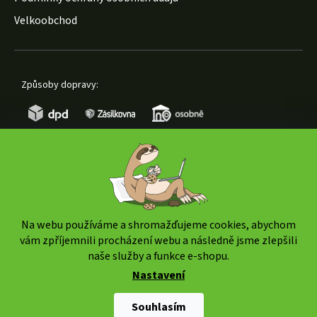
Velkoobchod
Způsoby dopravy:
Způsoby platby:
Na webu používáme a shromažďujeme cookies, abychom
vám zpříjemnili procházení webu a následně jsme zlepšili
naše služby a funkce e-shopu.
Nastavení
Copyright 2026
www.weedshop.cz
. Všechna práva
vyhrazena.
Upravit nastavení cookies
Souhlasím