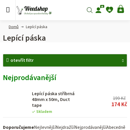
Přejít
na
Hledat
NÁ
obsah
KO
Domů
Lepící páska
Lepící páska
V
otevřít filtr
ý
p
Nejprodávanější
i
s
Lepící páska stříbrná
p
199 Kč
48mm x 50m, Duct
174 Kč
tape
r
Skladem
o
d
Ř
Doporučujeme
Nejlevnější
Nejdražší
Nejprodávanější
Abecedně