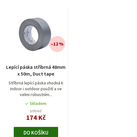
u
a
k
z
t
e
ů
n
í
–12 %
p
r
Lepící páska stříbrná 48mm
o
x 50m, Duct tape
d
Stříbrná lepící páska vhodná k
indoor i outdoor použití a ve
u
velmi robustním...
k
Skladem
t
199 Kč
174 Kč
ů
DO KOŠÍKU