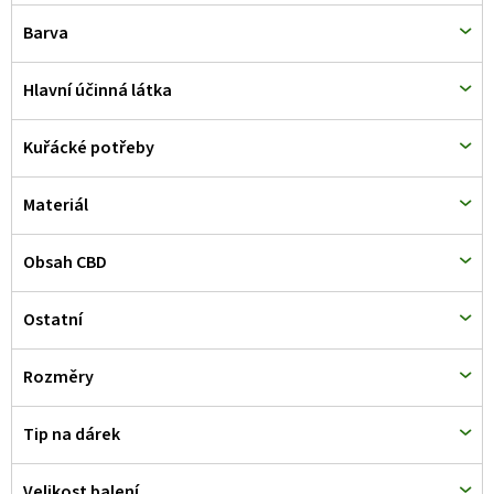
d
Barva
u
k
Hlavní účinná látka
t
Kuřácké potřeby
ů
Materiál
Obsah CBD
Ostatní
Rozměry
Tip na dárek
Velikost balení