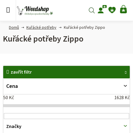
Přejít
na
Hledat
NÁ
obsah
KO
Domů
Kuřácké potřeby
Kuřácké potřeby Zippo
Kuřácké potřeby Zippo
V
zavřít filtr
ý
p
Cena
i
50
Kč
1628
Kč
s
p
r
Značky
o