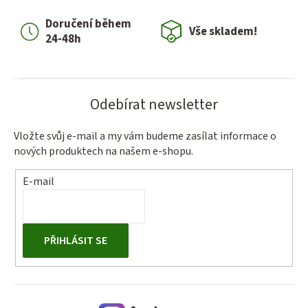
í
Doručení během
p
Vše skladem!
24-48h
r
v
k
y
Odebírat newsletter
v
ý
Vložte svůj e-mail a my vám budeme zasílat informace o
p
nových produktech na našem e-shopu.
i
s
E-mail
u
PŘIHLÁSIT SE