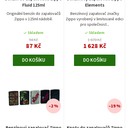
o
Fluid 125ml
Elements
d
Originální benzín do zapalovačů
Benzínový zapalovač značky
Zippo v 125ml nádobě.
Zippo vyrobený v limitované edici
u
pro společnost...
k
Skladem
Skladem
t
94 Kč
1 670 Kč
87 Kč
1 628 Kč
ů
DO KOŠÍKU
DO KOŠÍKU
–2 %
–19 %
Benzínový zapalovač Zippo
Knoty do zapalovačů Zippo