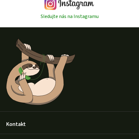
Sledujte nás na Instagramu
Z
á
p
a
t
í
Kontakt