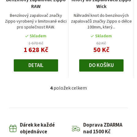
RAW
Wick
Benzínový zapalovač značky
Náhradní knot do benzínových
Zippo vyrobený v limitované edici
zapalovačů značky Zippo o délce
pro společnost RAW.
100mm, který...
Skladem
Skladem
1 670 Kč
62 Kč
1 628 Kč
50 Kč
DETAIL
DO KOŠÍKU
4
položek celkem
O
v
l
á
d
Dárek ke každé
Doprava ZDARMA
a
objednávce
nad 1500 Kč
c