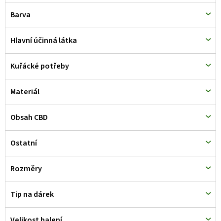
d
Barva
u
k
Hlavní účinná látka
t
Kuřácké potřeby
ů
Materiál
Obsah CBD
Ostatní
Rozměry
Tip na dárek
Velikost balení