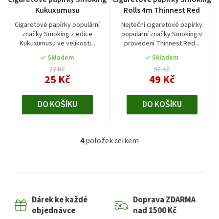
Kukuxumusu
Rolls 4m Thinnest Red
Cigaretové papírky populární
Nejteční cigaretové papírky
značky Smoking z edice
populární značky Smoking v
Kukuxumusu ve velikosti...
provedení Thinnest Red...
Skladem
Skladem
27 Kč
52 Kč
25 Kč
49 Kč
DO KOŠÍKU
DO KOŠÍKU
4
položek celkem
O
v
l
á
d
Dárek ke každé
Doprava ZDARMA
a
objednávce
nad 1500 Kč
c