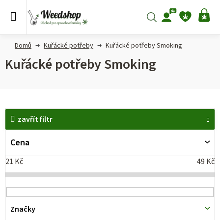
Přejít
na
Hledat
NÁ
obsah
KO
Domů
Kuřácké potřeby
Kuřácké potřeby Smoking
Kuřácké potřeby Smoking
V
zavřít filtr
ý
p
Cena
i
21
Kč
49
Kč
s
p
r
Značky
o