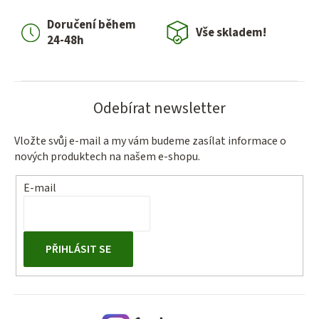
í
Doručení během
p
Vše skladem!
24-48h
r
v
k
y
Odebírat newsletter
v
ý
Vložte svůj e-mail a my vám budeme zasílat informace o
p
nových produktech na našem e-shopu.
i
s
E-mail
u
PŘIHLÁSIT SE