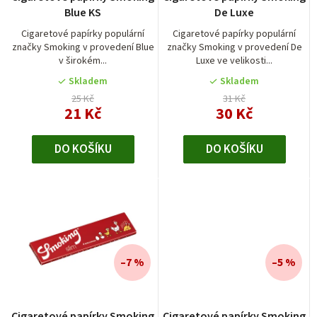
o
Blue KS
De Luxe
d
Cigaretové papírky populární
Cigaretové papírky populární
značky Smoking v provedení Blue
značky Smoking v provedení De
u
v širokém...
Luxe ve velikosti...
k
Skladem
Skladem
t
25 Kč
31 Kč
21 Kč
30 Kč
ů
DO KOŠÍKU
DO KOŠÍKU
–7 %
–5 %
Cigaretové papírky Smoking
Cigaretové papírky Smoking