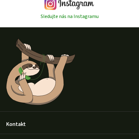
Sledujte nás na Instagramu
Z
á
p
a
t
í
Kontakt