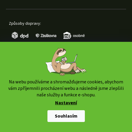
Způsoby dopravy:
Způsoby platby:
Na webu používáme a shromažďujeme cookies, abychom
vám zpříjemnili procházení webu a následně jsme zlepšili
naše služby a funkce e-shopu.
Nastavení
Copyright 2026
www.weedshop.cz
. Všechna práva
vyhrazena.
Upravit nastavení cookies
Souhlasím
Shoptet Premium
|
mime digital