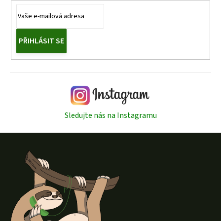
PŘIHLÁSIT SE
Sledujte nás na Instagramu
Z
á
p
a
t
í