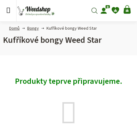
Přejít
na
Hledat
NÁ
obsah
KO
Domů
Bongy
Kufříkové bongy Weed Star
Kufříkové bongy Weed Star
Produkty teprve připravujeme.