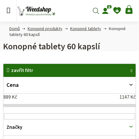
Přejít
na
Hledat
NÁ
obsah
KO
Domů
Konopné produkty
Konopné tablety
Konopné
tablety 60 kapslí
Konopné tablety 60 kapslí
V
zavřít filtr
ý
p
Cena
i
889
Kč
1147
Kč
s
p
r
Značky
o