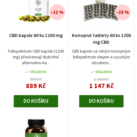
n
í
–11 %
–15 %
p
r
CBD kapsle 60 ks 1200 mg
Konopné tablety 60 ks 1200
o
mg CBD
d
Fullspektrum CBD kapsle (1200
CBD kapsle se silným konopným
mg) představují diskrétní
fullspektrum olejem a vysokým
u
alternativu ke...
obsahem...
k
Skladem
Skladem
t
999 Kč
1 364 Kč
889 Kč
1 147 Kč
ů
DO KOŠÍKU
DO KOŠÍKU