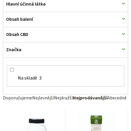
d
Hlavní účinná látka
u
k
Obsah balení
t
Obsah CBD
ů
Značka
Na skladě
3
Ř
Doporučujeme
Nejlevnější
Nejdražší
Nejprodávanější
Abecedně
a
z
e