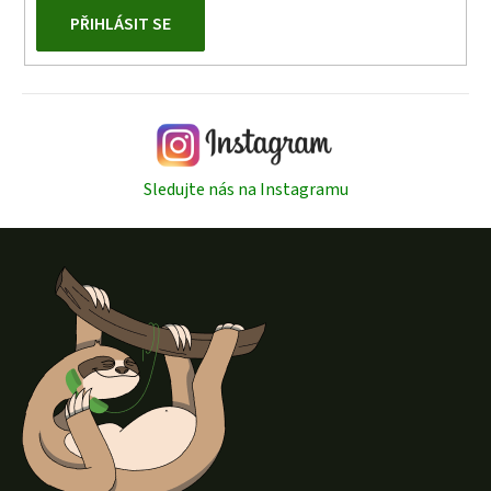
PŘIHLÁSIT SE
Sledujte nás na Instagramu
Z
á
p
a
t
í