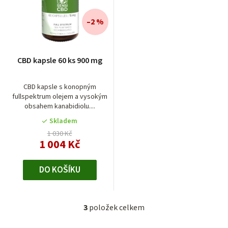
–2 %
CBD kapsle 60 ks 900 mg
CBD kapsle s konopným
fullspektrum olejem a vysokým
obsahem kanabidiolu....
Skladem
1 030 Kč
1 004 Kč
DO KOŠÍKU
3
položek celkem
O
v