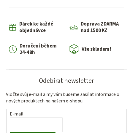
l
á
d
Dárek ke každé
Doprava ZDARMA
a
objednávce
nad 1500 Kč
c
í
Doručení během
p
Vše skladem!
24-48h
r
v
k
y
Odebírat newsletter
v
ý
Vložte svůj e-mail a my vám budeme zasílat informace o
p
nových produktech na našem e-shopu.
i
s
E-mail
u