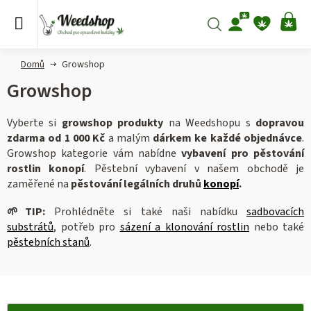
Přejít
na
Hledat
NÁ
obsah
KO
Domů
Growshop
Growshop
Vyberte si
growshop
produkty
na Weedshopu s
dopravou
zdarma od 1 000 Kč
a malým
dárkem ke každé objednávce
.
Growshop kategorie vám nabídne
vybavení pro pěstování
rostlin konopí
. Pěstební vybavení v našem obchodě je
zaměřené na
pěstování legálních druhů
konopí
.
🌱
TIP:
Prohlédněte si také naši nabídku
sadbovacích
substrátů
, potřeb pro
sázení a klonování rostlin
nebo také
pěstebních stanů
.
V