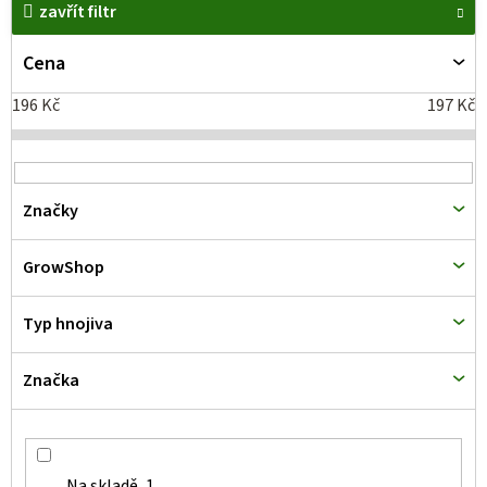
zavřít filtr
ý
p
Cena
i
196
Kč
197
Kč
s
p
r
Značky
o
d
GrowShop
u
k
Typ hnojiva
t
Značka
ů
Na skladě
1