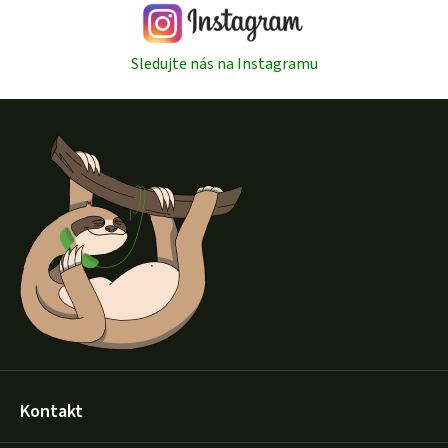
Sledujte nás na Instagramu
Z
á
p
a
t
í
Kontakt