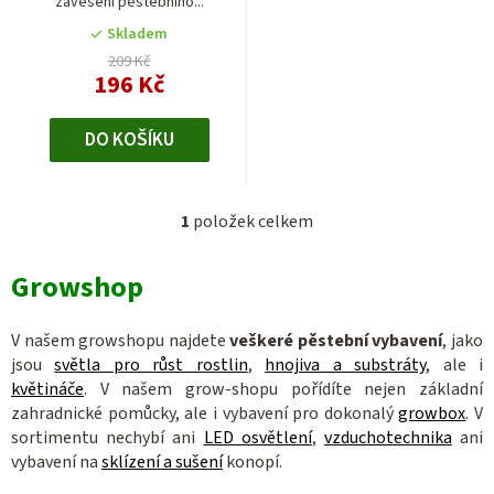
zavěšení pěstebního...
k
Skladem
t
209 Kč
196 Kč
ů
DO KOŠÍKU
1
položek celkem
O
v
Growshop
l
á
d
V našem growshopu najdete
veškeré pěstební vybavení
, jako
a
jsou
světla pro růst rostlin
,
hnojiva a substráty
, ale i
c
květináče
. V našem grow-shopu pořídíte nejen základní
zahradnické pomůcky, ale i vybavení pro dokonalý
growbox
. V
í
sortimentu nechybí ani
LED osvětlení
,
vzduchotechnika
ani
p
vybavení na
sklízení a sušení
konopí.
r