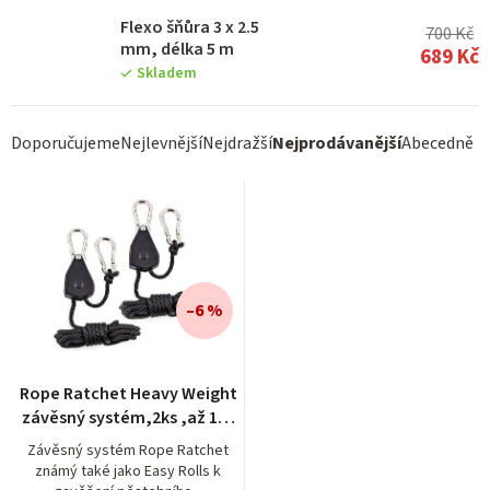
Flexo šňůra 3 x 2.5
700 Kč
mm, délka 5 m
689 Kč
Skladem
Ř
Doporučujeme
Nejlevnější
Nejdražší
Nejprodávanější
Abecedně
a
z
e
n
í
–6 %
p
r
Rope Ratchet Heavy Weight
o
závěsný systém,2ks ,až 130
kg
d
Závěsný systém Rope Ratchet
známý také jako Easy Rolls k
u