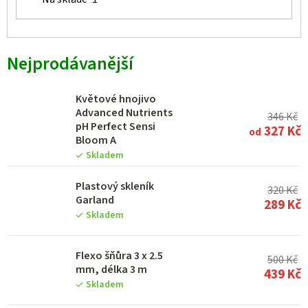
Nejprodávanější
Květové hnojivo
Advanced Nutrients
346 Kč
pH Perfect Sensi
327 Kč
od
Bloom A
Skladem
Plastový skleník
320 Kč
Garland
289 Kč
Skladem
Flexo šňůra 3 x 2.5
500 Kč
mm, délka 3 m
439 Kč
Skladem