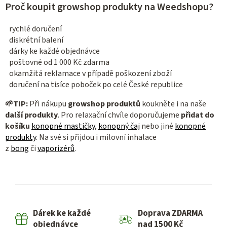
v
Proč koupit growshop produkty na Weedshopu?
k
y
rychlé doručení
v
diskrétní balení
ý
dárky ke každé objednávce
p
poštovné od 1 000 Kč zdarma
i
okamžitá reklamace v případě poškození zboží
doručení na tisíce poboček po celé České republice
s
u
🌱
TIP:
Při nákupu
growshop produktů
koukněte i na naše
další produkty
. Pro relaxační chvíle doporučujeme
přidat do
košíku
konopné mastičky
,
konopný čaj
nebo jiné
konopné
produkty
. Na své si přijdou i milovní inhalace
z
bong
či
vaporizérů
.
Dárek ke každé
Doprava ZDARMA
objednávce
nad 1500 Kč