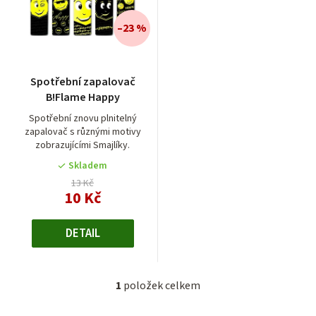
n
í
–23 %
p
r
Spotřební zapalovač
o
B!Flame Happy
d
Spotřební znovu plnitelný
zapalovač s různými motivy
u
zobrazujícími Smajlíky.
k
Skladem
t
13 Kč
10 Kč
ů
DETAIL
1
položek celkem
O
v