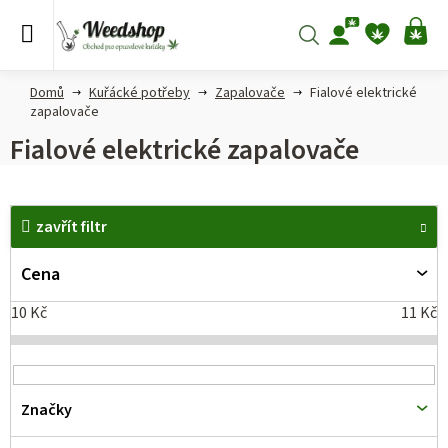
Přejít
na
Hledat
NÁ
obsah
KO
Domů
Kuřácké potřeby
Zapalovače
Fialové elektrické
zapalovače
Fialové elektrické zapalovače
V
zavřít filtr
ý
p
Cena
i
10
Kč
11
Kč
s
p
r
Značky
o