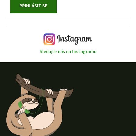
PŘIHLÁSIT SE
Sledujte nás na Instagramu
Z
á
p
a
t
í