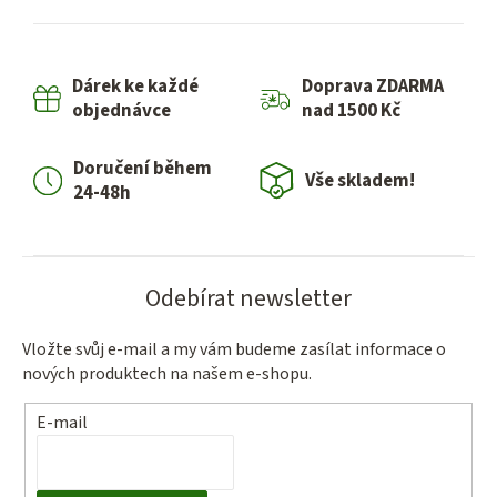
l
á
d
Dárek ke každé
Doprava ZDARMA
a
objednávce
nad 1500 Kč
c
í
Doručení během
p
Vše skladem!
24-48h
r
v
k
y
Odebírat newsletter
v
ý
Vložte svůj e-mail a my vám budeme zasílat informace o
p
nových produktech na našem e-shopu.
i
s
E-mail
u