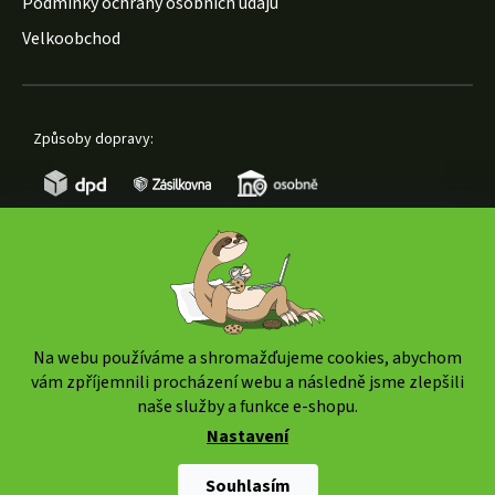
Podmínky ochrany osobních údajů
Velkoobchod
Způsoby dopravy:
Způsoby platby:
Na webu používáme a shromažďujeme cookies, abychom
vám zpříjemnili procházení webu a následně jsme zlepšili
naše služby a funkce e-shopu.
Nastavení
Copyright 2026
www.weedshop.cz
. Všechna práva
vyhrazena.
Upravit nastavení cookies
Souhlasím