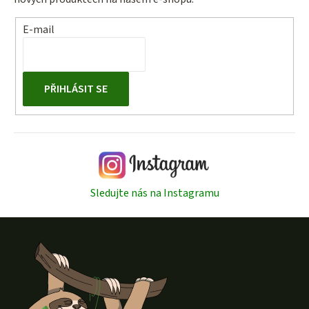
E-mail
PŘIHLÁSIT SE
Sledujte nás na Instagramu
Z
á
p
a