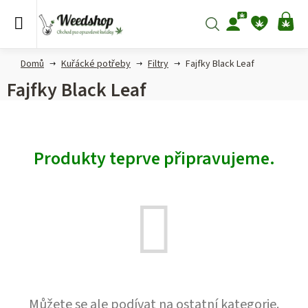
Přejít
na
Hledat
NÁ
obsah
KO
Domů
Kuřácké potřeby
Filtry
Fajfky Black Leaf
Fajfky Black Leaf
Produkty teprve připravujeme.
Můžete se ale podívat na ostatní kategorie.