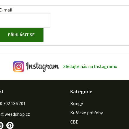
E-mail
PŘIHLÁSIT SE
Sledujte nás na Instagramu
kt
Kategorie
702 186 701
Bongy
Kuřácké potřeby
o
@
weedshop.cz
CBD