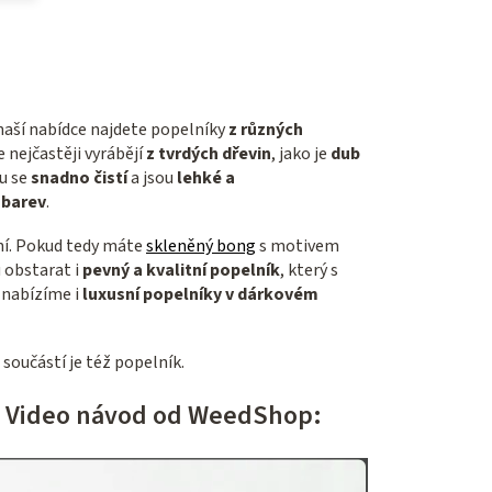
naší nabídce najdete popelníky
z různých
 nejčastěji vyrábějí
z tvrdých dřevin
, jako je
dub
u se
snadno čistí
a jsou
lehké a
 barev
.
ní. Pokud tedy máte
skleněný bong
s motivem
 obstarat i
pevný a kvalitní
popelník
, který s
nabízíme i
luxusní popelníky v dárkovém
íž součástí je též popelník.
? Video návod od WeedShop: