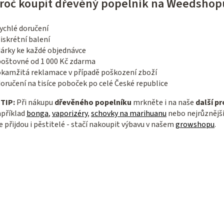
roč koupit dřevěný popelník na Weedsho
ychlé doručení
iskrétní balení
dárky ke každé objednávce
poštovné od 1 000 Kč zdarma
okamžitá reklamace v případě poškození zboží
oručení na tisíce poboček po celé České republice

TIP:
Při nákupu
dřevěného
popelníku
mrkněte i na naše
další p
příklad
bonga
,
vaporizéry
,
schovky na marihuanu
nebo nejrůznějš
e přijdou i pěstitelé - stačí nakoupit výbavu v našem
growshopu
.