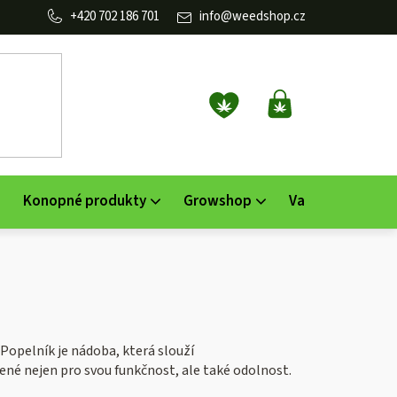
702 186 701
info
@
weedshop.cz
NÁKUPNÍ
KOŠÍK
Konopné produkty
Growshop
Vaporizéry
K
. Popelník je nádoba, která slouží
bené nejen pro svou funkčnost, ale také odolnost.