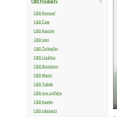
CBD Produkty
CBD Konopí
CBD Čaje
CBD Kapsle
CBD olej
CBD Žvýkačky
CBD Lízátka
CBD Bonbóny
CBD Masti
CBD Tabák
CBD pro zvířata
CBD Kapky
CBD náplasti