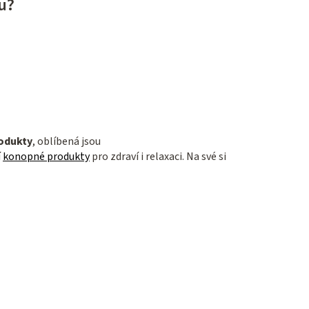
pu?
rodukty
, oblíbená jsou
í
konopné produkty
pro zdraví i relaxaci. Na své si