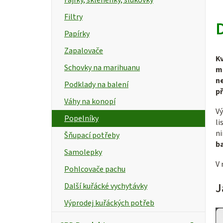
p
Filtry
a
Papírky
n
Zapalovače
Kv
e
Schovky na marihuanu
m
n
l
Podklady na balení
p
Váhy na konopí
Vý
Popelníky
li
ni
Šňupací potřeby
ba
Samolepky
V 
Pohlcovače pachu
J
Další kuřácké vychytávky
Výprodej kuřáckých potřeb