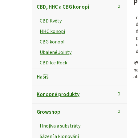
P
CBD, HHC a CBG konopí
r
CBD Květy
d
HHC konopí
CBG konopí
d
Ubalené Jointy
CBD Ice Rock

na
Hašiš
al
Konopné produkty
Growshop
Hnojiva a substráty
Sázení a klonování