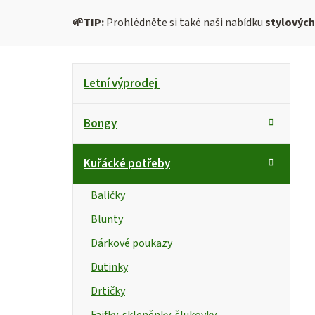
🌱
TIP:
Prohlédněte si také naši nabídku
stylovýc
P
K
Přeskočit
Letní výprodej
kategorie
a
o
t
s
Bongy
e
g
t
Kuřácké potřeby
o
r
r
Baličky
i
a
Blunty
e
n
Dárkové poukazy
n
Dutinky
Drtičky
í
Fajfky, skleněnky, šlukovky