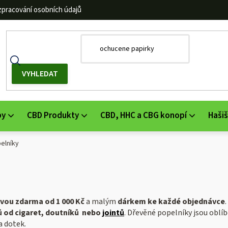
zpracování osobních údajů
by
CBD Produkty
CBD, HHC a CBG konopí
Hašiš
elníky
vou zdarma od 1 000 Kč
a malým
dárkem ke každé objednávce
ů
od cigaret, doutníků nebo
jointů
. Dřevěné popelníky jsou oblí
a dotek.