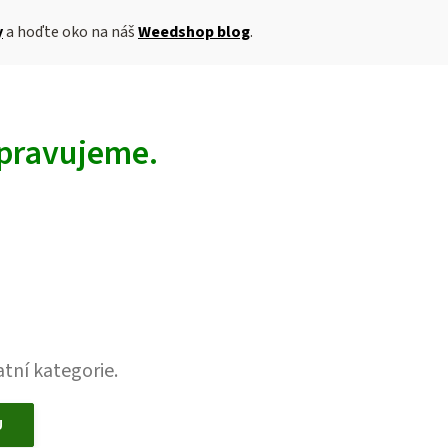
y
a hoďte oko na náš
Weedshop blog
.
ipravujeme.
tní kategorie.
U