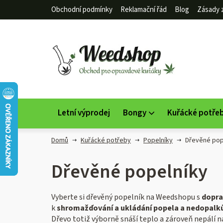
Přejít
Obchodní podmínky
Reklamační řád
Blog
Zásady 
na
obsah
Letní výprodej
Bongy
Kuřácké potře
Domů
Kuřácké potřeby
Popelníky
Dřevěné pop
Dřevěné popelníky
Vyberte si dřevěný popelník na Weedshopu s
dopra
k
shromažďování a ukládání popela a nedopalk
Dřevo totiž výborně snáší teplo a zároveň nepálí n