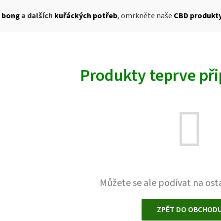
h
bong
a dalších
kuřáckých potřeb
, omrkněte naše
CBD produkt
Produkty teprve př
Můžete se ale podívat na osta
ZPĚT DO OBCHOD