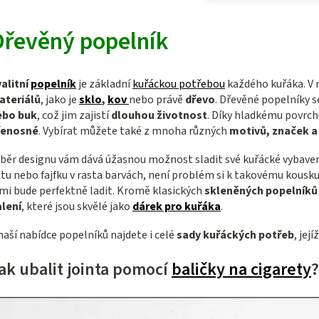
Dřevěný popelník
alitní
popelník
je základní
kuřáckou potřebou
každého kuřáka. V 
ateriálů
,
jako je
sklo
,
kov
nebo právě
dřevo
.
Dřevěné popelníky se
ebo buk
, což jim zajistí
dlouhou životnost
. Díky hladkému povrch
řenosné
.
Vybírat můžete také z mnoha různých
motivů, značek a
běr designu vám dává úžasnou možnost sladit své kuřácké vybave
stu nebo fajfku v rasta barvách, není problém si k takovému kousku
mi bude perfektně ladit. Kromě klasických
skleněných popelníků
lení
, které jsou skvělé jako
dárek pro kuřáka
.
naší nabídce popelníků najdete i celé
sady kuřáckých potřeb
, jej
ak ubalit jointa pomocí
baličky na cigarety