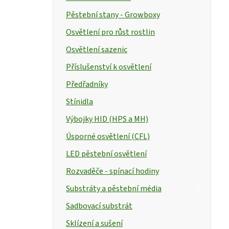
Pěstební stany - Growboxy
Osvětlení pro růst rostlin
Osvětlení sazenic
Příslušenství k osvětlení
Předřadníky
Stínidla
Výbojky HID (HPS a MH)
Úsporné osvětlení (CFL)
LED pěstební osvětlení
Rozvaděče - spínací hodiny
Substráty a pěstební média
Sadbovací substrát
Sklízení a sušení