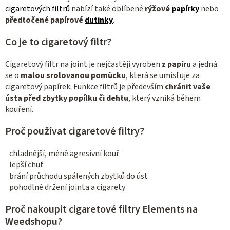
cigaretových filtrů
nabízí také oblíbené
rýžové
papírky
nebo
p
předtočené
papírové
dutinky
.
r
v
Co je to cigaretový filtr?
k
y
Cigaretový filtr na joint je nejčastěji vyroben
z papíru
a jedná
v
se o
malou srolovanou pomůcku
, která se umísťuje za
ý
cigaretový papírek. Funkce filtrů je především
chránit vaše
p
ústa před zbytky popílku či dehtu
, který vzniká během
i
kouření.
s
Proč používat cigaretové filtry?
u
chladnější, méně agresivní kouř
lepší chuť
brání průchodu spálených zbytků do úst
pohodlné držení jointa a cigarety
Proč nakoupit cigaretové filtry Elements na
Weedshopu?