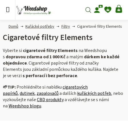
Přejít
na
Hledat
NÁ
obsah
KO
Domů
Kuřácké potřeby
Filtry
Cigaretové filtry Elements
Cigaretové filtry Elements
Vyberte si
cigaretové filtry Elements
na Weedshopu
s
dopravou zdarma od 1 000 Kč
a malým
dárkem ke každé
objednávce
.
Cigaretové papírové filtry od značky
Elements jsou základní pomůckou každého kuřáka. Najdete
je ve verzi
s perforací i bez perforace
.
🌱
TIP:
Prohlédněte si nabídku
cigaretových
papírků
,
dutinek
,
zapalovačů
a dalších
kuřáckých potřeb
, nebo
vyzkoušejte naše
CBD produkty
a vzdělávejte se s námi
na
Weedshop blogu
.