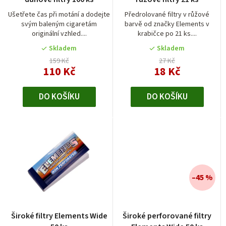
d
Ušetřete čas při motání a dodejte
Předrolované filtry v růžové
svým baleným cigaretám
barvě od značky Elements v
u
originální vzhled....
krabičce po 21 ks....
k
Skladem
Skladem
t
159 Kč
27 Kč
110 Kč
18 Kč
ů
DO KOŠÍKU
DO KOŠÍKU
–45 %
Průměrné
Široké filtry Elements Wide
Široké perforované filtry
hodnocení