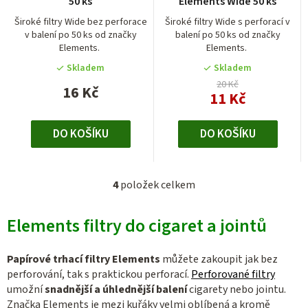
50 ks
Elements Wide 50 ks
produktu
je
Široké filtry Wide bez perforace
Široké filtry Wide s perforací v
v balení po 50 ks od značky
balení po 50 ks od značky
5,0
Elements.
Elements.
z
5
Skladem
Skladem
hvězdiček.
20 Kč
16 Kč
11 Kč
DO KOŠÍKU
DO KOŠÍKU
4
položek celkem
O
v
Elements filtry do cigaret a jointů
l
á
d
Papírové trhací filtry Elements
můžete zakoupit jak bez
a
perforování, tak s praktickou perforací.
Perforované filtry
c
umožní
snadnější a úhlednější balení
cigarety nebo jointu.
Značka Elements je mezi kuřáky velmi oblíbená a kromě
í