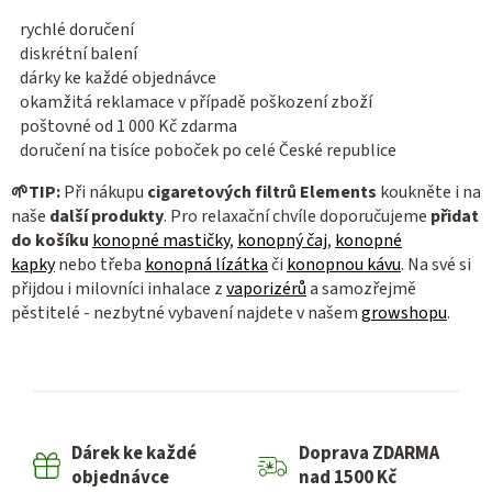
rychlé doručení
diskrétní balení
dárky ke každé objednávce
okamžitá reklamace v případě poškození zboží
poštovné od 1 000 Kč zdarma
doručení na tisíce poboček po celé České republice
🌱
TIP:
Při nákupu
cigaretových filtrů Elements
koukněte i na
naše
další produkty
. Pro relaxační chvíle doporučujeme
přidat
do košíku
konopné mastičky
,
konopný čaj
,
konopné
kapky
nebo třeba
konopná lízátka
či
konopnou kávu
. Na své si
přijdou i milovníci inhalace z
vaporizérů
a samozřejmě
pěstitelé - nezbytné vybavení najdete v našem
growshopu
.
Dárek ke každé
Doprava ZDARMA
objednávce
nad 1500 Kč