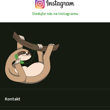
Sledujte nás na Instagramu
Z
á
p
a
t
í
Kontakt