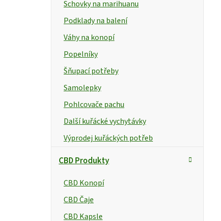
e
Schovky na marihuanu
l
Podklady na balení
Váhy na konopí
Popelníky
Šňupací potřeby
Samolepky
Pohlcovače pachu
Další kuřácké vychytávky
Výprodej kuřáckých potřeb
CBD Produkty
CBD Konopí
CBD Čaje
CBD Kapsle