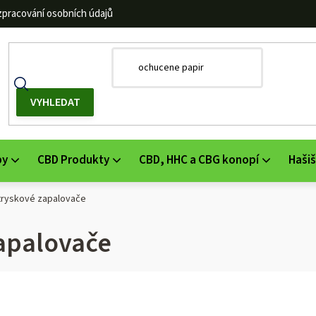
zpracování osobních údajů
by
CBD Produkty
CBD, HHC a CBG konopí
Hašiš
tryskové zapalovače
apalovače