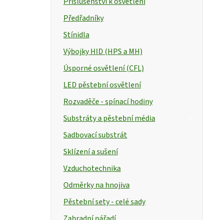
Příslušenství k osvětlení
Předřadníky
Stínidla
Výbojky HID (HPS a MH)
Úsporné osvětlení (CFL)
LED pěstební osvětlení
Rozvaděče - spínací hodiny
Substráty a pěstební média
Sadbovací substrát
Sklízení a sušení
Vzduchotechnika
Odměrky na hnojiva
Pěstební sety - celé sady
Zahradní nářadí