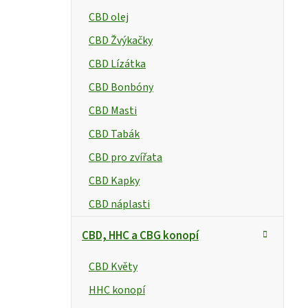
CBD olej
CBD Žvýkačky
CBD Lízátka
CBD Bonbóny
CBD Masti
CBD Tabák
CBD pro zvířata
CBD Kapky
CBD náplasti
CBD, HHC a CBG konopí
CBD Květy
HHC konopí