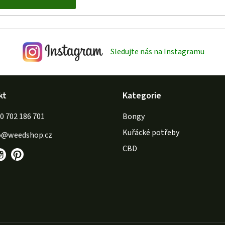
Sledujte nás na Instagramu
kt
Kategorie
702 186 701
Bongy
Kuřácké potřeby
o
@
weedshop.cz
CBD