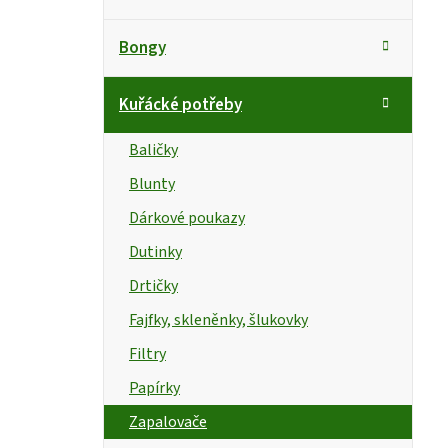
a
o
t
s
Bongy
e
g
t
Kuřácké potřeby
o
r
r
Baličky
i
a
Blunty
e
n
Dárkové poukazy
n
Dutinky
Drtičky
í
Fajfky, skleněnky, šlukovky
p
Filtry
a
Papírky
n
Zapalovače