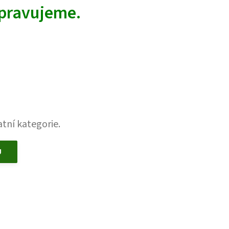
ipravujeme.
tní kategorie.
U