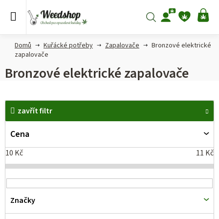
Přejít
na
Hledat
NÁ
obsah
KO
Domů
Kuřácké potřeby
Zapalovače
Bronzové elektrické
zapalovače
Bronzové elektrické zapalovače
V
zavřít filtr
ý
p
Cena
i
10
Kč
11
Kč
s
p
r
Značky
o