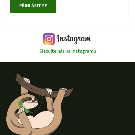
PŘIHLÁSIT SE
Sledujte nás na Instagramu
Z
á
p
a
t
í