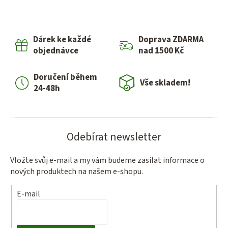
l
á
d
Dárek ke každé
Doprava ZDARMA
a
objednávce
nad 1500 Kč
c
í
Doručení během
p
Vše skladem!
24-48h
r
v
k
y
Odebírat newsletter
v
ý
Vložte svůj e-mail a my vám budeme zasílat informace o
p
nových produktech na našem e-shopu.
i
s
E-mail
u