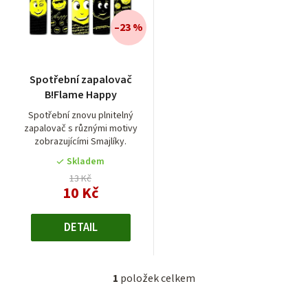
n
í
–23 %
p
r
Spotřební zapalovač
o
B!Flame Happy
d
Spotřební znovu plnitelný
zapalovač s různými motivy
u
zobrazujícími Smajlíky.
k
Skladem
t
13 Kč
10 Kč
ů
DETAIL
1
položek celkem
O
v