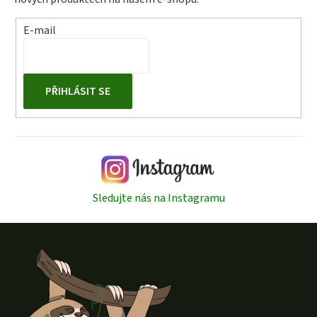
E-mail
PŘIHLÁSIT SE
Sledujte nás na Instagramu
Z
á
p
a