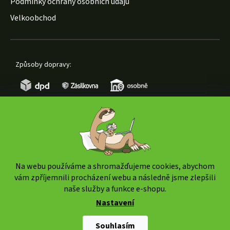
Podmínky ochrany osobních údajů
Velkoobchod
Způsoby dopravy:
Způsoby platby:
Na webu používáme a shromažďujeme cookies, abychom
vám zpříjemnili procházení webu a následně jsme zlepšili
naše služby a funkce e-shopu.
Nastavení
Copyright 2026
www.weedshop.cz
. Všechna práva
vyhrazena.
Upravit nastavení cookies
Souhlasím