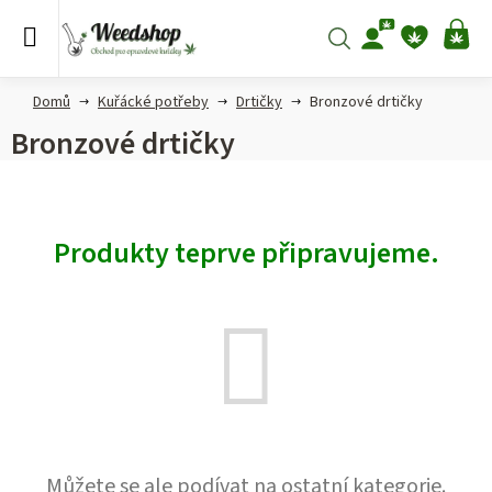
Přejít
na
Hledat
NÁ
obsah
KO
Domů
Kuřácké potřeby
Drtičky
Bronzové drtičky
Bronzové drtičky
Produkty teprve připravujeme.
Můžete se ale podívat na ostatní kategorie.