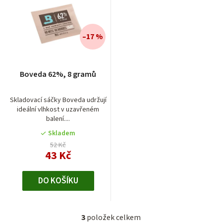
–17 %
Boveda 62%, 8 gramů
Skladovací sáčky Boveda udržují
ideální vlhkost v uzavřeném
balení....
Skladem
52 Kč
43 Kč
DO KOŠÍKU
3
položek celkem