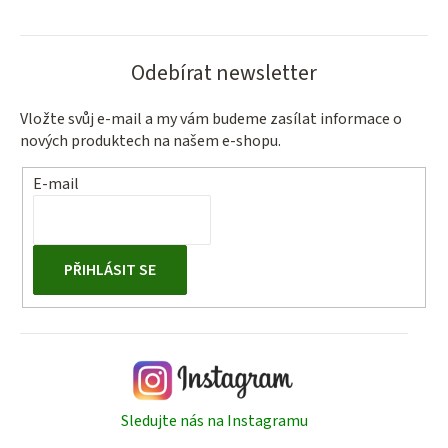
O
v
l
Odebírat newsletter
á
d
a
Vložte svůj e-mail a my vám budeme zasílat informace o
nových produktech na našem e-shopu.
c
í
E-mail
p
r
v
k
PŘIHLÁSIT SE
y
v
ý
p
i
s
Sledujte nás na Instagramu
u