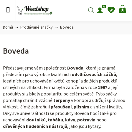
Přejít
na
Hledat
NÁ
obsah
KO
Domů
Prodávané značky
Boveda
Boveda
Představujeme vám společnost
Boveda
, která je známá
především jako výrobce kvalitních
odvlhčovacích sáčků
,
ideálních pro uchovávání květů konopí a dalších produktů
citlivých na vlhkost. Firma byla založena v roce
1997
a její
produkty si získaly popularitu po celém světě. Tyto sáčky
pomáhají chránit vzácné
terpeny
v konopí a udržují správnou
vlhkost, čímž zabraňují
přesušení
,
plísním
a snížení kvality.
Díky své univerzálnosti se produkty Boveda hodí také pro
uchovávání
doutníků
,
tabáku
,
kávy
,
potravin
nebo
dřevěných hudebních nástrojů
, jako jsou kytary.