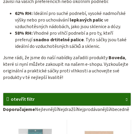
závisí na vašich preferencích nebo okolním podnebí:
62% RH:
Ideální pro suché podnebí, vysoké nadmořské
výšky nebo pro uchovávání
lepkavých palic
ve
vzduchotěsných nádobách, jako jsou sklenice a dózy.
58% RH:
Vhodné pro vlhčí podnebí a pro ty, kteří
preferují
snadno drtitelné palice
. Tyto sáčky jsou také
ideální do vzduchotěsných sáčků a sklenic.
Jsme rádi, že jsme do naší nabídky zařadili produkty
Boveda
,
které si nyní můžete zakoupit na našem e-shopu. Vyzkoušejte
originální a praktické sáčky proti vlhkosti a uchovejte své
produkty v té nejlepší kvalitě!
otevřít filtr
Ř
Doporučujeme
Nejlevnější
Nejdražší
Nejprodávanější
Abecedně
a
V
z
ý