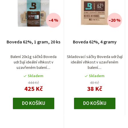
e
p
n
i
í
–4 %
–20 %
s
p
p
r
r
Boveda 62%, 1 gram, 20 ks
Boveda 62%, 4 gramy
o
o
d
Balení 20x1g sáčků Boveda
Skladovací sáčky Boveda udržují
d
udržují ideální vlhkost v
ideální vlhkost v uzavřeném
u
uzavřeném balení....
balení....
u
k
Skladem
Skladem
k
t
444 Kč
48 Kč
t
425 Kč
38 Kč
ů
ů
DO KOŠÍKU
DO KOŠÍKU