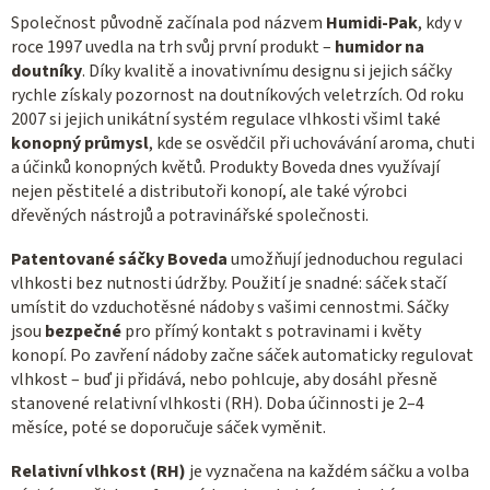
Společnost původně začínala pod názvem
Humidi-Pak
, kdy v
roce 1997 uvedla na trh svůj první produkt –
humidor na
doutníky
. Díky kvalitě a inovativnímu designu si jejich sáčky
rychle získaly pozornost na doutníkových veletrzích. Od roku
2007 si jejich unikátní systém regulace vlhkosti všiml také
konopný průmysl
, kde se osvědčil při uchovávání aroma, chuti
a účinků konopných květů. Produkty Boveda dnes využívají
nejen pěstitelé a distributoři konopí, ale také výrobci
dřevěných nástrojů a potravinářské společnosti.
Patentované sáčky Boveda
umožňují jednoduchou regulaci
vlhkosti bez nutnosti údržby. Použití je snadné: sáček stačí
umístit do vzduchotěsné nádoby s vašimi cennostmi. Sáčky
jsou
bezpečné
pro přímý kontakt s potravinami i květy
konopí. Po zavření nádoby začne sáček automaticky regulovat
vlhkost – buď ji přidává, nebo pohlcuje, aby dosáhl přesně
stanovené relativní vlhkosti (RH). Doba účinnosti je 2–4
měsíce, poté se doporučuje sáček vyměnit.
Relativní vlhkost (RH)
je vyznačena na každém sáčku a volba