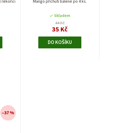
 lékořici
Mango příchuti balené po 4 ks.
Skladem
44 Kč
35 Kč
DO KOŠÍKU
–37 %
é