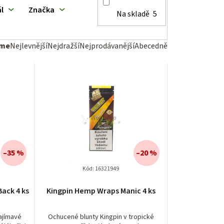
l
Značka
Na skladě
5
eme
Nejlevnější
Nejdražší
Nejprodávanější
Abecedně
–35 %
–20 %
Kód:
16321949
ack 4 ks
Kingpin Hemp Wraps Manic 4 ks
ajímavé
Ochucené blunty Kingpin v tropické