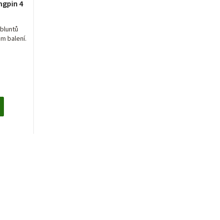
ngpin 4
í
bluntů
m balení.
.