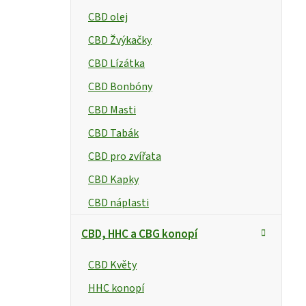
CBD olej
CBD Žvýkačky
CBD Lízátka
CBD Bonbóny
CBD Masti
CBD Tabák
CBD pro zvířata
CBD Kapky
CBD náplasti
CBD, HHC a CBG konopí
CBD Květy
HHC konopí