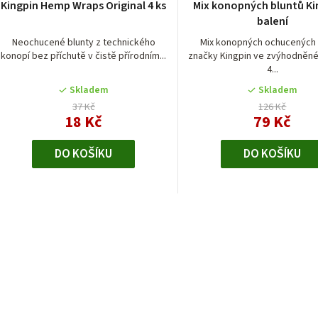
Kingpin Hemp Wraps Original 4 ks
Mix konopných bluntů Ki
hodnocení
hodnocen
balení
produktu
produktu
je
je
Neochucené blunty z technického
Mix konopných ochucených 
konopí bez příchutě v čistě přírodním...
značky Kingpin ve zvýhodněné
5,0
5,0
4...
z
z
5
5
Skladem
Skladem
hvězdiček.
hvězdiček
37 Kč
126 Kč
18 Kč
79 Kč
DO KOŠÍKU
DO KOŠÍKU
O
v
l
á
d
a