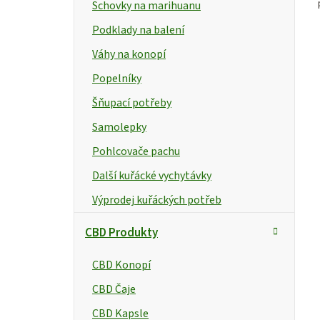
e
Schovky na marihuanu
l
Podklady na balení
Váhy na konopí
Popelníky
Šňupací potřeby
Samolepky
Pohlcovače pachu
Další kuřácké vychytávky
Výprodej kuřáckých potřeb
CBD Produkty
CBD Konopí
CBD Čaje
CBD Kapsle