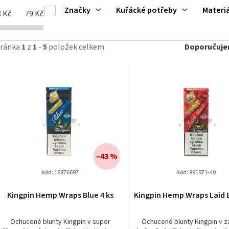
ý
Značky
Kuřácké potřeby
Materiá
8
Kč
79
Kč
p
Ř
tránka
1
z
1
-
5
položek celkem
Doporučuj
a
z
p
e
n
o
í
d
–43 %
p
u
Kód:
16876697
Kód:
991871-40
r
k
Kingpin Hemp Wraps Blue 4 ks
Kingpin Hemp Wraps Laid B
o
Ochucené blunty Kingpin v super
Ochucené blunty Kingpin v z