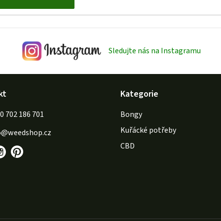
Sledujte nás na Instagramu
kt
Kategorie
702 186 701
Bongy
Kuřácké potřeby
o
@
weedshop.cz
CBD