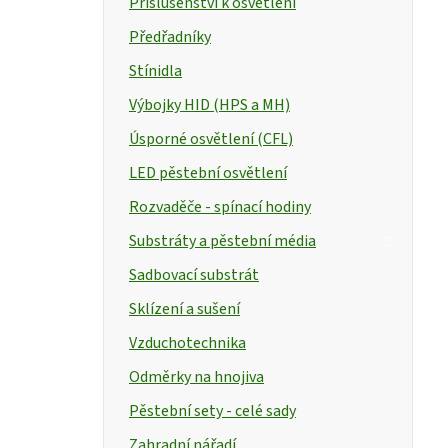
Příslušenství k osvětlení
Předřadníky
Stínidla
Výbojky HID (HPS a MH)
Úsporné osvětlení (CFL)
LED pěstební osvětlení
Rozvaděče - spínací hodiny
Substráty a pěstební média
Sadbovací substrát
Sklízení a sušení
Vzduchotechnika
Odměrky na hnojiva
Pěstební sety - celé sady
Zahradní nářadí