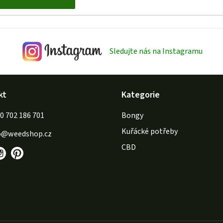
i
s
u
Sledujte nás na Instagramu
kt
Kategorie
702 186 701
Bongy
Kuřácké potřeby
o
@
weedshop.cz
CBD