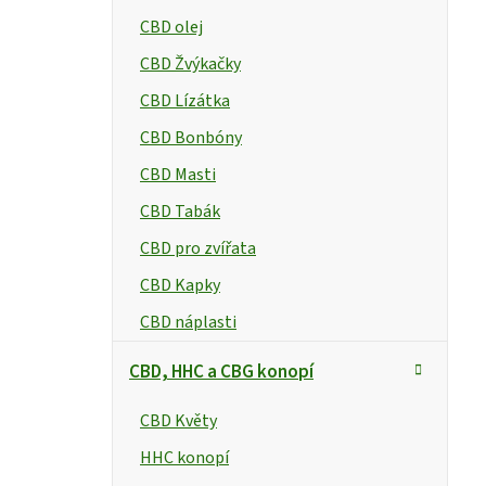
CBD olej
CBD Žvýkačky
CBD Lízátka
CBD Bonbóny
CBD Masti
CBD Tabák
CBD pro zvířata
CBD Kapky
CBD náplasti
CBD, HHC a CBG konopí
CBD Květy
HHC konopí