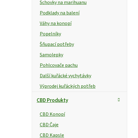
e
Schovky na marihuanu
l
Podklady na balení
Váhy na konopí
Popelníky
Šňupací potřeby
Samolepky
Pohlcovače pachu
Další kuřácké vychytávky
Výprodej kuřáckých potřeb
CBD Produkty
CBD Konopí
CBD Čaje
CBD Kapsle