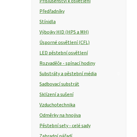
Příslušenství k osvětlení
Předřadníky
Stínidla
Výbojky HID (HPS a MH)
Úsporné osvětlení (CFL)
LED pěstební osvětlení
Rozvaděče - spínací hodiny
Substráty a pěstební média
Sadbovací substrát
Sklízení a sušení
Vzduchotechnika
Odměrky na hnojiva
Pěstební sety - celé sady
Zahradní nářadí