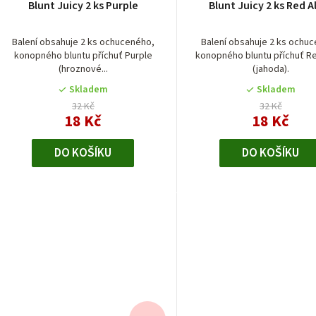
Blunt Juicy 2 ks Purple
Blunt Juicy 2 ks Red A
Balení obsahuje 2 ks ochuceného,
Balení obsahuje 2 ks ochu
konopného bluntu příchuť Purple
konopného bluntu příchuť Re
(hroznové...
(jahoda).
Skladem
Skladem
32 Kč
32 Kč
18 Kč
18 Kč
DO KOŠÍKU
DO KOŠÍKU