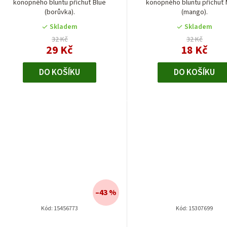
d
ů
konopného bluntu příchuť Blue
konopného bluntu příchuť 
(borůvka).
(mango).
u
Skladem
Skladem
k
32 Kč
32 Kč
29 Kč
18 Kč
t
DO KOŠÍKU
DO KOŠÍKU
ů
–43 %
Kód:
15456773
Kód:
15307699