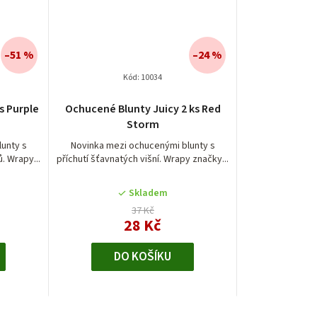
–51 %
–24 %
Kód:
10034
s Purple
Ochucené Blunty Juicy 2 ks Red
Storm
unty s
Novinka mezi ochucenými blunty s
ů. Wrapy...
příchutí šťavnatých višní. Wrapy značky...
Skladem
37 Kč
28 Kč
DO KOŠÍKU