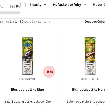
ý
Značky
Kuřácké potřeby
Materiá
Kč
120
Kč
p
Ř
tránka
1
z
1
-
12
položek celkem
Doporučuj
a
z
p
e
n
o
í
d
–9 %
p
u
Kód:
15307680
Kód:
15307706
r
k
Blunt Juicy 2 ks Blue
Blunt Juicy 2 ks Man
o
Balení obsahuje 2 ks ochuceného
Balení obsahuje 2 ks ochu