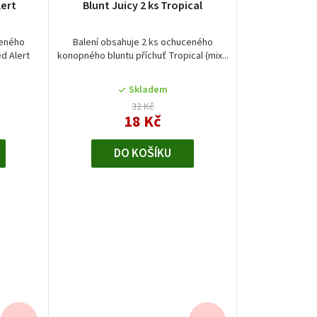
lert
Blunt Juicy 2 ks Tropical
hodnocení
produktu
je
ceného
Balení obsahuje 2 ks ochuceného
d Alert
konopného bluntu příchuť Tropical (mix...
5,0
z
5
Skladem
hvězdiček.
32 Kč
18 Kč
DO KOŠÍKU