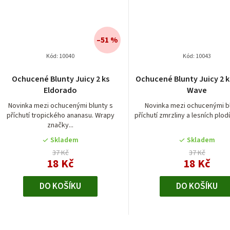
–51 %
Kód:
10040
Kód:
10043
Průměrné
Ochucené Blunty Juicy 2 ks
Ochucené Blunty Juicy 2 k
hodnocení
Eldorado
Wave
produktu
je
Novinka mezi ochucenými blunty s
Novinka mezi ochucenými bl
příchutí tropického ananasu. Wrapy
příchutí zmrzliny a lesních plod
4,0
značky...
z
5
Skladem
Skladem
hvězdiček.
37 Kč
37 Kč
18 Kč
18 Kč
DO KOŠÍKU
DO KOŠÍKU