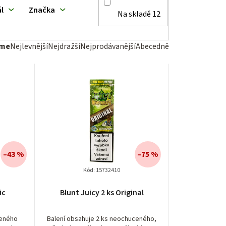
l
Značka
Na skladě
12
eme
Nejlevnější
Nejdražší
Nejprodávanější
Abecedně
–43 %
–75 %
Kód:
15732410
ic
Blunt Juicy 2 ks Original
ceného
Balení obsahuje 2 ks neochuceného,