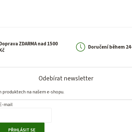
O
v
l
á
d
a
Doprava ZDARMA nad 1500
Doručení během 24
c
Kč
í
p
r
Odebírat newsletter
v
k
ch produktech na našem e-shopu.
y
E-mail
v
ý
p
PŘIHLÁSIT SE