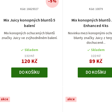
–9 %
Kód:
16629327
Kód:
10079
Průměrné
Průměrn
Mix Juicy konopných bluntů 5
Mix konopných bluntů 
hodnocení
hodnocen
balení
Enhanced 4 ks
produktu
produktu
je
je
Mix konopných ochucených bluntů
Novinka mezi konopnými oc
značky Juicy ve zvýhodněném balení.
blunty značky Juicy z te
5,0
5,0
dochucené...
z
z
5
5
Skladem
Skladem
hvězdiček.
hvězdiček
132 Kč
122 Kč
120 Kč
89 Kč
DO KOŠÍKU
DO KOŠÍKU
akce
akce