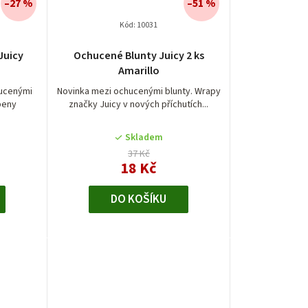
–27 %
–51 %
Kód:
10031
é
Juicy
Ochucené Blunty Juicy 2 ks
í
Amarillo
hucenými
Novinka mezi ochucenými blunty. Wrapy
rpeny
značky Juicy v nových příchutích...
Skladem
.
37 Kč
18 Kč
DO KOŠÍKU