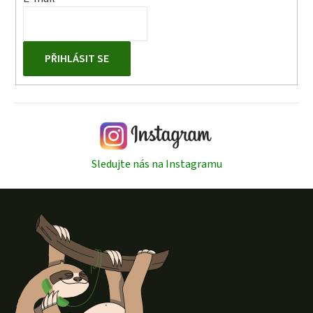
PŘIHLÁSIT SE
Sledujte nás na Instagramu
Z
á
p
a
t
í