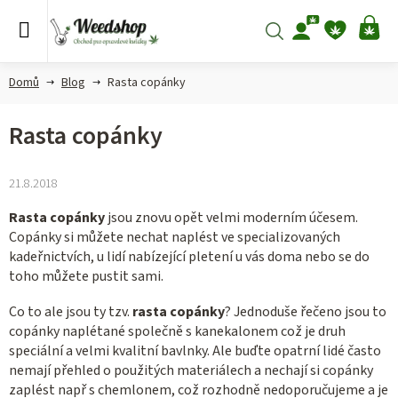
Přejít
na
Hledat
NÁ
obsah
KO
Domů
Blog
Rasta copánky
Rasta copánky
21.8.2018
Rasta copánky
jsou znovu opět velmi moderním účesem.
Copánky si můžete nechat naplést ve specializovaných
kadeřnictvích, u lidí nabízející pletení u vás doma nebo se do
toho můžete pustit sami.
Co to ale jsou ty tzv.
rasta copánky
? Jednoduše řečeno jsou to
copánky naplétané společně s kanekalonem což je druh
speciální a velmi kvalitní bavlnky. Ale buďte opatrní lidé často
nemají přehled o použitých materiálech a nechají si copánky
zaplést např s chemlonem, což rozhodně nedoporučujeme a je