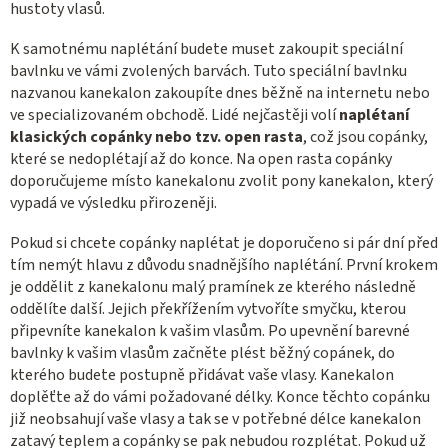
hustoty vlasů.
K samotnému naplétání budete muset zakoupit speciální
bavlnku ve vámi zvolených barvách. Tuto speciální bavlnku
nazvanou kanekalon zakoupíte dnes běžně na internetu nebo
ve specializovaném obchodě. Lidé nejčastěji volí
naplétaní
klasických copánky nebo tzv. open rasta
, což jsou copánky,
které se nedoplétají až do konce. Na open rasta copánky
doporučujeme místo kanekalonu zvolit pony kanekalon, který
vypadá ve výsledku přirozeněji.
Pokud si chcete copánky naplétat je doporučeno si pár dní před
tím nemýt hlavu z důvodu snadnějšího naplétání. První krokem
je oddělit z kanekalonu malý pramínek ze kterého následně
oddělíte další. Jejich překřížením vytvoříte smyčku, kterou
připevníte kanekalon k vašim vlasům. Po upevnění barevné
bavlnky k vašim vlasům začněte plést běžný copánek, do
kterého budete postupně přidávat vaše vlasy. Kanekalon
doplěťte až do vámi požadované délky. Konce těchto copánku
již neobsahují vaše vlasy a tak se v potřebné délce kanekalon
zatavý teplem a copánky se pak nebudou rozplétat. Pokud už