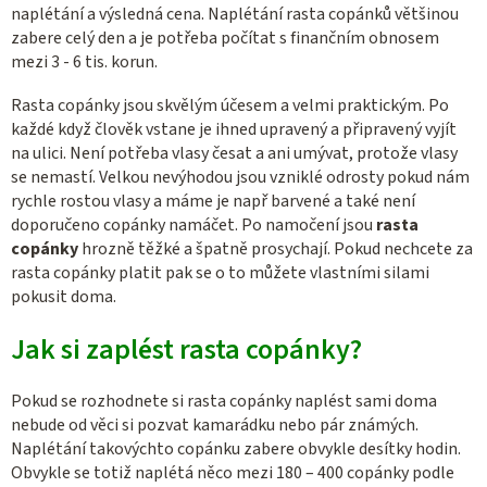
naplétání a výsledná cena. Naplétání rasta copánků většinou
zabere celý den a je potřeba počítat s finančním obnosem
mezi 3 - 6 tis. korun.
Rasta copánky jsou skvělým účesem a velmi praktickým. Po
každé když člověk vstane je ihned upravený a připravený vyjít
na ulici. Není potřeba vlasy česat a ani umývat, protože vlasy
se nemastí. Velkou nevýhodou jsou vzniklé odrosty pokud nám
rychle rostou vlasy a máme je např barvené a také není
doporučeno copánky namáčet. Po namočení jsou
rasta
copánky
hrozně těžké a špatně prosychají. Pokud nechcete za
rasta copánky platit pak se o to můžete vlastními silami
pokusit doma.
Jak si zaplést rasta copánky?
Pokud se rozhodnete si rasta copánky naplést sami doma
nebude od věci si pozvat kamarádku nebo pár známých.
Naplétání takovýchto copánku zabere obvykle desítky hodin.
Obvykle se totiž naplétá něco mezi 180 – 400 copánky podle