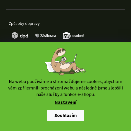
Způsoby dopravy:
Způsoby platby:
Na webu používáme a shromažďujeme cookies, abychom
vám zpříjemnili procházení webu a následně jsme zlepšili
naše služby a funkce e-shopu.
Nastavení
Copyright 2026
www.weedshop.cz
. Všechna práva
vyhrazena.
Upravit nastavení cookies
Souhlasím
Shoptet Premium
|
mime digital