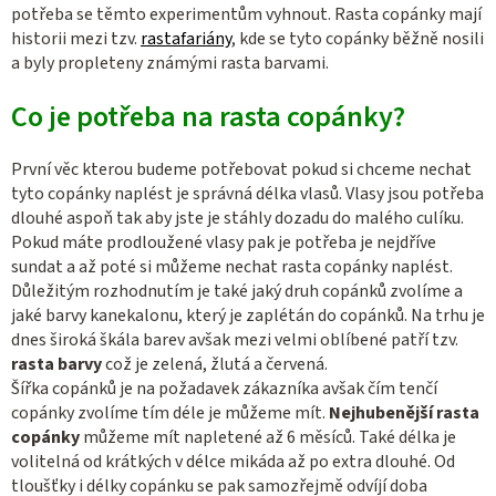
potřeba se těmto experimentům vyhnout. Rasta copánky mají
historii mezi tzv.
rastafariány
, kde se tyto copánky běžně nosili
a byly propleteny známými rasta barvami.
Co je potřeba na rasta copánky?
První věc kterou budeme potřebovat pokud si chceme nechat
tyto copánky naplést je správná délka vlasů. Vlasy jsou potřeba
dlouhé aspoň tak aby jste je stáhly dozadu do malého culíku.
Pokud máte prodloužené vlasy pak je potřeba je nejdříve
sundat a až poté si můžeme nechat rasta copánky naplést.
Důležitým rozhodnutím je také jaký druh copánků zvolíme a
jaké barvy kanekalonu, který je zaplétán do copánků. Na trhu je
dnes široká škála barev avšak mezi velmi oblíbené patří tzv.
rasta barvy
což je zelená, žlutá a červená.
Šířka copánků je na požadavek zákazníka avšak čím tenčí
copánky zvolíme tím déle je můžeme mít.
Nejhubenější rasta
copánky
můžeme mít napletené až 6 měsíců. Také délka je
volitelná od krátkých v délce mikáda až po extra dlouhé. Od
tloušťky i délky copánku se pak samozřejmě odvíjí doba