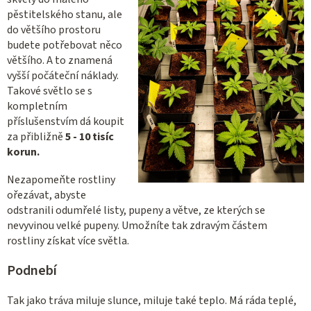
pěstitelského stanu, ale
do většího prostoru
budete potřebovat něco
většího. A to znamená
vyšší počáteční náklady.
Takové světlo se s
kompletním
příslušenstvím dá koupit
za přibližně
5 - 10 tisíc
korun.
Nezapomeňte rostliny
ořezávat, abyste
odstranili odumřelé listy, pupeny a větve, ze kterých se
nevyvinou velké pupeny. Umožníte tak zdravým částem
rostliny získat více světla.
Podnebí
Tak jako tráva miluje slunce, miluje také teplo. Má ráda teplé,