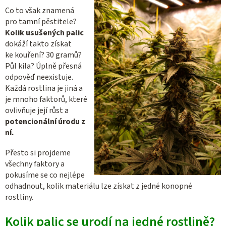
Co to však znamená
pro tamní pěstitele?
Kolik usušených palic
dokáží takto získat
ke kouření? 30 gramů?
Půl kila? Úplně přesná
odpověď neexistuje.
Každá rostlina je jiná a
je mnoho faktorů, které
ovlivňuje její růst a
potencionální úrodu z
ní.
Přesto si projdeme
všechny faktory a
pokusíme se co nejlépe
odhadnout, kolik materiálu lze získat z jedné konopné
rostliny.
Kolik palic se urodí na jedné rostlině?