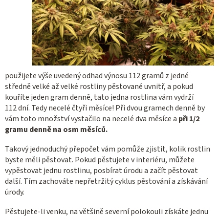
použijete výše uvedený odhad výnosu 112 gramů z jedné
středně velké až velké rostliny pěstované uvnitř, a pokud
kouříte jeden gram denně, tato jedna rostlina vám vydrží
112 dní. Tedy necelé čtyři měsíce! Při dvou gramech denně by
vám toto množství vystačilo na necelé dva měsíce a
při 1/2
gramu denně na osm měsíců.
Takový jednoduchý přepočet vám pomůže zjistit, kolik rostlin
byste měli pěstovat. Pokud pěstujete v interiéru, můžete
vypěstovat jednu rostlinu, posbírat úrodu a začít pěstovat
další. Tím zachováte nepřetržitý cyklus pěstování a získávání
úrody.
Pěstujete-li venku, na většině severní polokouli získáte jednu