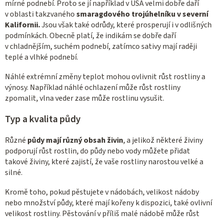
mírné podnebí. Proto se jí například v USA velmi dobře daří
v oblasti takzvaného
smaragdového trojúhelníku v severní
Kalifornii.
Jsou však také odrůdy, které prosperují i v odlišných
podmínkách. Obecně platí, že indikám se dobře daří
v chladnějším, suchém podnebí, zatímco sativy mají raději
teplé a vlhké podnebí.
Náhlé extrémní změny teplot mohou ovlivnit růst rostliny a
výnosy. Například náhlé ochlazení může růst rostliny
zpomalit, vlna veder zase může rostlinu vysušit.
Typ a kvalita půdy
Různé
půdy mají různý obsah živin
, a jelikož některé živiny
podporují růst rostlin, do půdy nebo vody můžete přidat
takové živiny, které zajistí, že vaše rostliny narostou velké a
silné.
Kromě toho, pokud pěstujete v nádobách, velikost nádoby
nebo množství půdy, které mají kořeny k dispozici, také ovlivní
velikost rostliny. Pěstování v příliš malé nádobě může růst