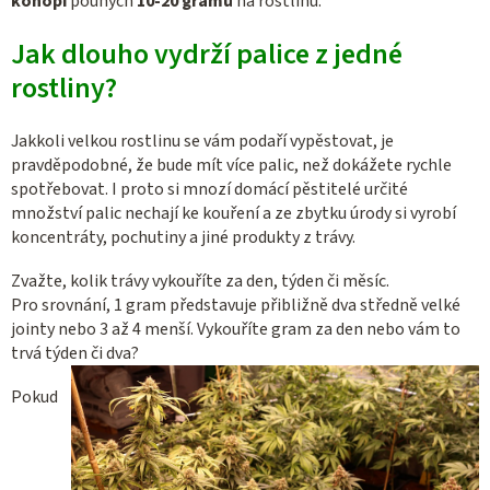
konopí
pouhých
10-20 gramů
na rostlinu.
Jak dlouho vydrží palice z jedné
rostliny?
Jakkoli velkou rostlinu se vám podaří vypěstovat, je
pravděpodobné, že bude mít více palic, než dokážete rychle
spotřebovat. I proto si mnozí domácí pěstitelé určité
množství palic nechají ke kouření a ze zbytku úrody si vyrobí
koncentráty, pochutiny a jiné produkty z trávy.
Zvažte, kolik trávy vykouříte za den, týden či měsíc.
Pro srovnání, 1 gram představuje přibližně dva středně velké
jointy nebo 3 až 4 menší. Vykouříte gram za den nebo vám to
trvá týden či dva?
Pokud