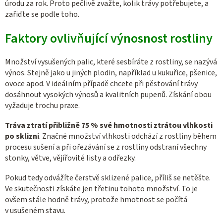
úrodu za rok. Proto pečlivě zvažte, kolik trávy potřebujete, a
zařiďte se podle toho.
Faktory ovlivňující výnosnost rostliny
Množství vysušených palic, které sesbíráte z rostliny, se nazývá
výnos. Stejně jako u jiných plodin, například u kukuřice, pšenice,
ovoce apod. V ideálním případě chcete při pěstování trávy
dosáhnout vysokých výnosů a kvalitních pupenů. Získání obou
vyžaduje trochu praxe.
Tráva ztratí přibližně 75 % své hmotnosti ztrátou vlhkosti
po sklizni
. Značné množství vlhkosti odchází z rostliny během
procesu sušení a při ořezávání se z rostliny odstraní všechny
stonky, větve, vějířovité listy a odřezky.
Pokud tedy odvážíte čerstvě sklizené palice, příliš se netěšte.
Ve skutečnosti získáte jen třetinu tohoto množství. To je
ovšem stále hodně trávy, protože hmotnost se počítá
v usušeném stavu.