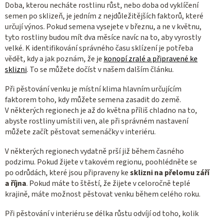
Doba, kterou necháte rostlinu růst, nebo doba od vyklíčení
semen po sklizeň, je jedním z nejdůležitějších faktorů, které
určují výnos. Pokud semena vysejete v březnu, a ne v květnu,
tyto rostliny budou mít dva měsíce navíc na to, aby vyrostly
velké. K identifikování správného času sklízení je potřeba
vědět, kdy a jak poznám, že je
konopí zralé a připravené ke
sklizni
. To se můžete dočíst v našem dalším článku.
Při pěstování venku je místní klima hlavním určujícím
faktorem toho, kdy můžete semena zasadit do země.
V některých regionech je až do května příliš chladno na to,
abyste rostliny umístili ven, ale při správném nastavení
můžete začít pěstovat semenáčky v interiéru.
V některých regionech vydatně prší již během časného
podzimu. Pokud žijete v takovém regionu, poohlédněte se
po odrůdách, které jsou připraveny ke
sklizni na přelomu září
a října
. Pokud máte to štěstí, že žijete v celoročně teplé
krajině, máte možnost pěstovat venku během celého roku.
Při pěstování v interiéru se délka růstu odvíjí od toho, kolik