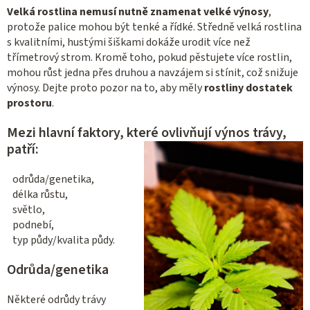
Velká rostlina nemusí nutně znamenat velké výnosy
,
protože palice mohou být tenké a řídké. Středně velká rostlina
s kvalitními, hustými šiškami dokáže urodit více než
třímetrový strom. Kromě toho, pokud pěstujete více rostlin,
mohou růst jedna přes druhou a navzájem si stínit, což snižuje
výnosy. Dejte proto pozor na to, aby měly
rostliny dostatek
prostoru
.
Mezi hlavní faktory, které ovlivňují výnos trávy,
patří:
odrůda/genetika,
délka růstu,
světlo,
podnebí,
typ půdy/kvalita půdy.
Odrůda/genetika
Některé odrůdy trávy