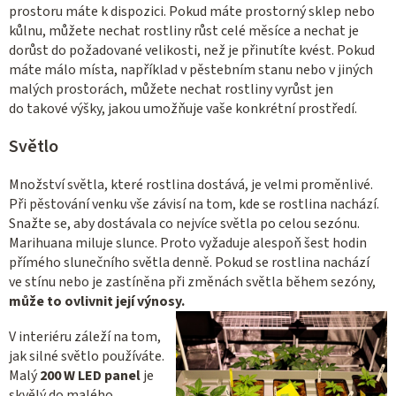
prostoru máte k dispozici. Pokud máte prostorný sklep nebo
kůlnu, můžete nechat rostliny růst celé měsíce a nechat je
dorůst do požadované velikosti, než je přinutíte kvést. Pokud
máte málo místa, například v pěstebním stanu nebo v jiných
malých prostorách, můžete nechat rostliny vyrůst jen
do takové výšky, jakou umožňuje vaše konkrétní prostředí.
Světlo
Množství světla, které rostlina dostává, je velmi proměnlivé.
Při pěstování venku vše závisí na tom, kde se rostlina nachází.
Snažte se, aby dostávala co nejvíce světla po celou sezónu.
Marihuana miluje slunce. Proto vyžaduje alespoň šest hodin
přímého slunečního světla denně. Pokud se rostlina nachází
ve stínu nebo je zastíněna při změnách světla během sezóny,
může to ovlivnit její výnosy.
V interiéru záleží na tom,
jak silné světlo používáte.
Malý
200 W LED panel
je
skvělý do malého