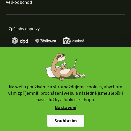
Velkoobchod
Způsoby dopravy:
Způsoby platby:
Na webu používáme a shromažďujeme cookies, abychom
vám zpříjemnili procházení webu a následně jsme zlepšili
naše služby a funkce e-shopu.
Nastavení
Copyright 2026
www.weedshop.cz
. Všechna práva
vyhrazena.
Upravit nastavení cookies
Souhlasím
Shoptet Premium
|
mime digital