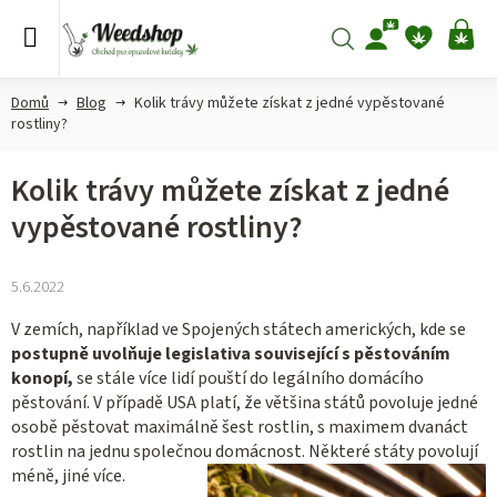
Přejít
na
Hledat
NÁ
obsah
KO
Domů
Blog
Kolik trávy můžete získat z jedné vypěstované
rostliny?
Kolik trávy můžete získat z jedné
vypěstované rostliny?
5.6.2022
V zemích, například ve Spojených státech amerických, kde se
postupně uvolňuje legislativa související s pěstováním
konopí,
se stále více lidí pouští do legálního domácího
pěstování. V případě USA platí, že většina států povoluje jedné
osobě pěstovat maximálně šest rostlin, s maximem dvanáct
rostlin na jednu společnou domácnost. Některé státy povolují
méně, jiné více.