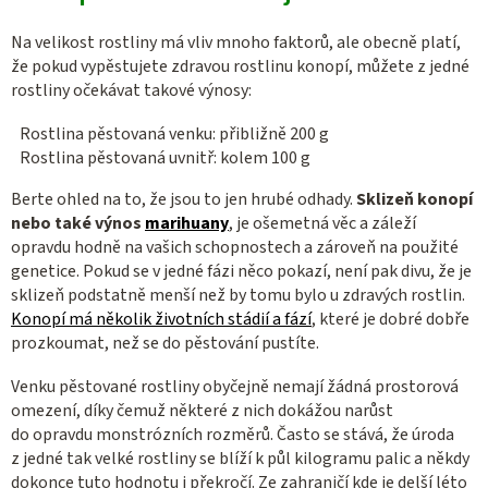
Na velikost rostliny má vliv mnoho faktorů, ale obecně platí,
že pokud vypěstujete zdravou rostlinu konopí, můžete z jedné
rostliny očekávat takové výnosy:
Rostlina pěstovaná venku: přibližně 200 g
Rostlina pěstovaná uvnitř: kolem 100 g
Berte ohled na to, že jsou to jen hrubé odhady.
Sklizeň konopí
nebo také výnos
marihuany
, je ošemetná věc a záleží
opravdu hodně na vašich schopnostech a zároveň na použité
genetice. Pokud se v jedné fázi něco pokazí, není pak divu, že je
sklizeň podstatně menší než by tomu bylo u zdravých rostlin.
Konopí má několik životních stádií a fází
, které je dobré dobře
prozkoumat, než se do pěstování pustíte.
Venku pěstované rostliny obyčejně nemají žádná prostorová
omezení, díky čemuž některé z nich dokážou narůst
do opravdu monstrózních rozměrů. Často se stává, že úroda
z jedné tak velké rostliny se blíží k půl kilogramu palic a někdy
dokonce tuto hodnotu i překročí. Ze zahraničí kde je delší léto