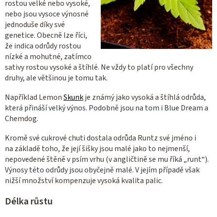
rostou velké nebo vysoké,
nebo jsou vysoce výnosné
jednoduše díky své
genetice. Obecně lze říci,
že indica odrůdy rostou
nízké a mohutné, zatímco
sativy rostou vysoké a štíhlé. Ne vždy to platí pro všechny
druhy, ale většinou je tomu tak.
Například Lemon
Skunk
je známý jako vysoká a štíhlá odrůda,
která přináší velký výnos. Podobně jsou na tom i Blue Dream a
Chemdog.
Kromě své cukrové chuti dostala odrůda Runtz své jméno i
na základě toho, že její šišky jsou malé jako to nejmenší,
nepovedené štěně v psím vrhu (v angličtině se mu říká „runt“).
Výnosy této odrůdy jsou obyčejně malé. V jejím případě však
nižší množství kompenzuje vysoká kvalita palic.
Délka růstu