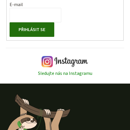
E-mail
PŘIHLÁSIT SE
Sledujte nás na Instagramu
Z
á
p
a
t