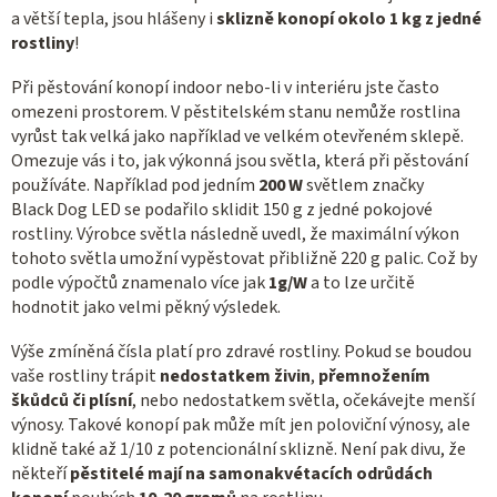
a větší tepla, jsou hlášeny i
sklizně konopí okolo 1 kg z jedné
rostliny
!
Při pěstování konopí indoor nebo-li v interiéru jste často
omezeni prostorem. V pěstitelském stanu nemůže rostlina
vyrůst tak velká jako například ve velkém otevřeném sklepě.
Omezuje vás i to, jak výkonná jsou světla, která při pěstování
používáte. Například pod jedním
200 W
světlem značky
Black Dog LED se podařilo sklidit 150 g z jedné pokojové
rostliny. Výrobce světla následně uvedl, že maximální výkon
tohoto světla umožní vypěstovat přibližně 220 g palic. Což by
podle výpočtů znamenalo více jak
1g/W
a to lze určitě
hodnotit jako velmi pěkný výsledek.
Výše zmíněná čísla platí pro zdravé rostliny. Pokud se boudou
vaše rostliny trápit
nedostatkem živin
,
přemnožením
škůdců či plísní
, nebo nedostatkem světla, očekávejte menší
výnosy. Takové konopí pak může mít jen poloviční výnosy, ale
klidně také až 1/10 z potencionální sklizně. Není pak divu, že
někteří
pěstitelé mají na samonakvétacích odrůdách