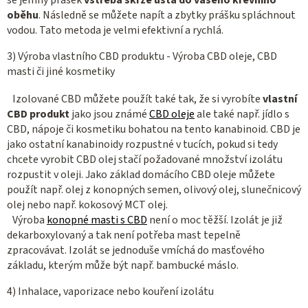
oběhu
. Následně se můžete napít a zbytky prášku spláchnout
vodou. Tato metoda je velmi efektivní a rychlá.
3) Výroba vlastního CBD produktu - Výroba CBD oleje, CBD
masti či jiné kosmetiky
Izolované CBD můžete použít také tak, že si vyrobíte
vlastní
CBD produkt
jako jsou známé
CBD oleje
ale také např. jídlo s
CBD, nápoje či kosmetiku bohatou na tento kanabinoid. CBD je
jako ostatní kanabinoidy rozpustné v tucích, pokud si tedy
chcete vyrobit CBD olej stačí požadované množství izolátu
rozpustit v oleji. Jako základ domácího CBD oleje můžete
použít např. olej z konopných semen, olivový olej, slunečnicový
olej nebo např. kokosový MCT olej.
Výroba
konopné masti s CBD
není o moc těžší. Izolát je již
dekarboxylovaný a tak není potřeba mast tepelně
zpracovávat. Izolát se jednoduše vmíchá do masťového
základu, kterým může být např. bambucké máslo.
4) Inhalace, vaporizace nebo kouření izolátu