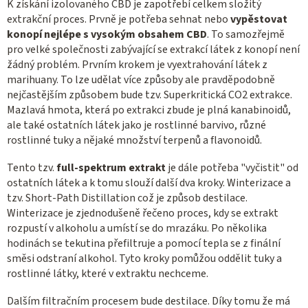
K získání izolovaného CBD je zapotřebí celkem složitý
extrakční proces. Prvně je potřeba sehnat nebo
vypěstovat
konopí nejlépe s vysokým obsahem CBD
. To samozřejmě
pro velké společnosti zabývající se extrakcí látek z konopí není
žádný problém. Prvním krokem je vyextrahování látek z
marihuany. To lze udělat více způsoby ale pravděpodobně
nejčastějším způsobem bude tzv. Superkritická CO2 extrakce.
Mazlavá hmota, která po extrakci zbude je plná kanabinoidů,
ale také ostatních látek jako je rostlinné barvivo, různé
rostlinné tuky a nějaké množství terpenů a flavonoidů.
Tento tzv.
full-spektrum extrakt
je dále potřeba "vyčistit" od
ostatních látek a k tomu slouží další dva kroky. Winterizace a
tzv. Short-Path Distillation což je způsob destilace.
Winterizace je zjednodušeně řečeno proces, kdy se extrakt
rozpustí v alkoholu a umístí se do mrazáku. Po několika
hodinách se tekutina přefiltruje a pomocí tepla se z finální
směsi odstraní alkohol. Tyto kroky pomůžou oddělit tuky a
rostlinné látky, které v extraktu nechceme.
Dalším filtračním procesem bude destilace. Díky tomu že má