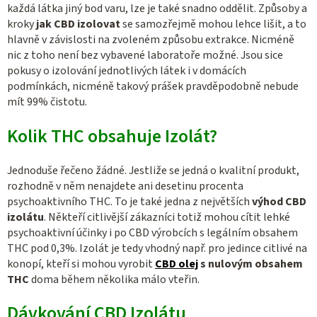
každá látka jiný bod varu, lze je také snadno oddělit. Způsoby a
kroky
jak CBD izolovat
se samozřejmě mohou lehce lišit, a to
hlavně v závislosti na zvoleném způsobu extrakce. Nicméně
nic z toho není bez vybavené laboratoře možné. Jsou sice
pokusy o izolování jednotlivých látek i v domácích
podmínkách, nicméně takový prášek pravděpodobně nebude
mít 99% čistotu.
Kolik THC obsahuje Izolát?
Jednoduše řečeno žádné. Jestliže se jedná o kvalitní produkt,
rozhodně v něm nenajdete ani desetinu procenta
psychoaktivního THC. To je také jedna z největších
výhod CBD
izolátu
. Někteří citlivější zákazníci totiž mohou cítit lehké
psychoaktivní účinky i po CBD výrobcích s legálním obsahem
THC pod 0,3%. Izolát je tedy vhodný např. pro jedince citlivé na
konopí, kteří si mohou vyrobit
CBD olej
s nulovým obsahem
THC
doma během několika málo vteřin.
Dávkování CBD Izolátu