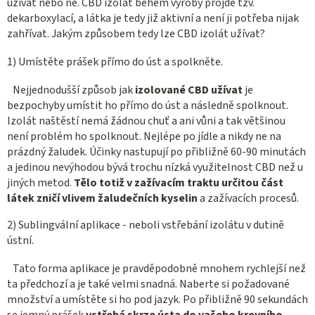
užívat nebo ne. CBD izolát během výroby projde tzv.
dekarboxylací, a látka je tedy již aktivní a není ji potřeba nijak
zahřívat. Jakým způsobem tedy lze CBD izolát užívat?
1) Umístěte prášek přímo do úst a spolkněte.
Nejjednodušší způsob jak
izolované CBD užívat
je
bezpochyby umístit ho přímo do úst a následně spolknout.
Izolát naštěstí nemá žádnou chuť a ani vůni a tak většinou
není problém ho spolknout. Nejlépe po jídle a nikdy ne na
prázdný žaludek. Účinky nastupují po přibližně 60-90 minutách
a jedinou nevýhodou bývá trochu nízká využitelnost CBD než u
jiných metod.
Tělo totiž v zažívacím traktu určitou část
látek zničí vlivem žaludečních kyselin
a zažívacích procesů.
2) Sublingvální aplikace - neboli vstřebání izolátu v dutině
ústní.
Tato forma aplikace je pravděpodobně mnohem rychlejší než
ta předchozí a je také velmi snadná. Naberte si požadované
množství a umístěte si ho pod jazyk. Po přibližně 90 sekundách
se jemný prášek
vstřebá skrze ústa do vašeho krevního