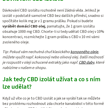
Dávkování CBD izolátu rozhodně není žádná věda. Jelikož je
izolát v podstatě samotné CBD bez dalších příměsí, snadno si
spočítáte kolik mg je v 1 gramu prášku. Pokud si budete
vyrábět domácí CBD olej
, pamatujte, že 1 gram izolátu
obsahuje 1000 mg CBD. Chcete-li si tedy udělat CBD olej v 10%
koncentraci, rozmíchejte 1 gram prášku s CBD v 10 ml vámi
zvoleného oleje.
Tip: Pokud vám nechutná chuť klasického
konopného oleje
,
můžete využít např. kokosový nebo olivový olej. Další možností
je rozpustit v oleji ochucené extrakty jako např.
CBD daby
, které
nabízíme v našem e-shopu.
Jak tedy CBD izolát užívat a co s ním
lze udělat?
Když už víte co je to CBD izolát a jak se vyrábí tak se můžete
bez problému rozhodnout zda chcete kanabidiol v této formě