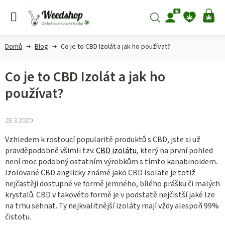
Přejít
na
Hledat
NÁ
obsah
KO
Domů
Blog
Co je to CBD Izolát a jak ho používat?
Co je to CBD Izolát a jak ho
používat?
28.3.2020
Vzhledem k rostoucí popularitě produktů s CBD, jste si už
pravděpodobně všimli tzv.
CBD izolátu
, který na první pohled
není moc podobný ostatním výrobkům s tímto kanabinoidem.
Izolované CBD anglicky známé jako CBD Isolate je totiž
nejčastěji dostupné ve formě jemného, bílého prášku či malých
krystalů. CBD v takovéto formě je v podstatě nejčistší jaké lze
na trhu sehnat. Ty nejkvalitnější izoláty mají vždy alespoň 99%
čistotu.