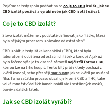
Pojďme se tedy spolu podívat na to
co je to CBD
izolát, jak se
CBD izolát používá a vyrábí nebo jak CBD izolát užívat.
Co je to CBD izolát?
Slovo izolát můžeme v podstatě definovat jako "látku, která
byla nějakým procesem izolována od ostatních."
CBD izolát je tedy látka kanabidiol (CBD), která byla
laboratorně oddělena od ostatních látek z konopí. A jak už
bylo řečeno výše je to vlastně zároveň
nejčistší forma CBD
,
kterou lze na trhu koupit. Tento bílý prášek tedy pochází z
květů konopí, nebo přesněji
marihuany
, jak se květů po usušení
říká. Ta na začátku procesu obsahuje kromě CBD a THC, také
velké množství dalších kanabinoidů ale i rostlinných vosků,
barviv a dalších látek.
Jak se CBD izolát vyrábí?