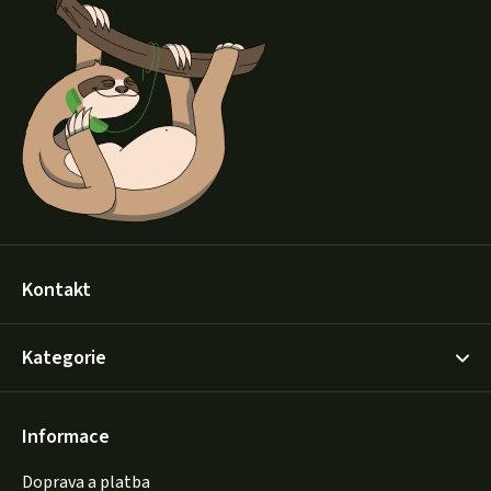
p
a
t
í
Kontakt
Kategorie
Informace
Doprava a platba