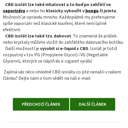
CBD izolát lze také inhalovat a to buď po zahřátí ve
vaporizéru
a nebo ho
klasicky vykouřit v
bongu
či jointu
.
Možností je opravdu mnoho. Každopádně my preferujeme
spíše vaporizér než klasické kouření, které není úplně
efektivní.
CBD izolát lze také tzv. dabovat
. To znamená že prášek
nebo krystaly můžete vložit do zahřátého dabovacího kotlíku.
Další možností je
vyrobit si e-liquid s CBD
. Izolát je totiž
rozpustný v tzv.
PG (Propylene Glycol) i VG (Vegetable
Glycerin), kterých se náplň do e-cigaret vyrábí.
Zajímá vás něco ohledně CBD izolátu co jste nenašli v našem
článku? Dejte nám o tom vědět na náš e-mail
PŘEDCHOZÍ ČLÁNEK
DALŠÍ ČLÁNEK