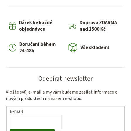
l
á
d
Dárek ke každé
Doprava ZDARMA
a
objednávce
nad 1500 Kč
c
í
Doručení během
p
Vše skladem!
24-48h
r
v
k
y
Odebírat newsletter
v
ý
Vložte svůj e-mail a my vám budeme zasílat informace o
p
nových produktech na našem e-shopu.
i
s
E-mail
u