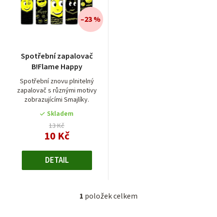
n
í
–23 %
p
r
Spotřební zapalovač
o
B!Flame Happy
d
Spotřební znovu plnitelný
zapalovač s různými motivy
u
zobrazujícími Smajlíky.
k
Skladem
t
13 Kč
10 Kč
ů
DETAIL
1
položek celkem
O
v