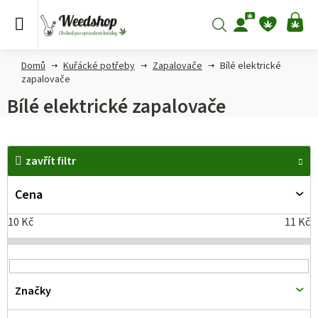
Přejít
na
Hledat
NÁ
obsah
KO
Domů
Kuřácké potřeby
Zapalovače
Bílé elektrické
zapalovače
Bílé elektrické zapalovače
V
zavřít filtr
ý
p
Cena
i
10
Kč
11
Kč
s
p
r
Značky
o