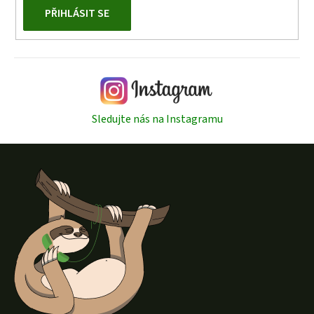
PŘIHLÁSIT SE
Sledujte nás na Instagramu
Z
á
p
a
t
í